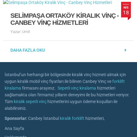
NIS
18
SELIMPAŞA ORTAKÖY KIRALIK VINÇ -
CANBEY VINÇ HIZMETLERI
Yazar: Umit
DAHA FAZLA OKU
İstanbul’un herhangi bir bölgesinde kiralık vinç hizmeti almak için
uygun kiralık mobil vinç fiyatları ile bilinen Canbey Vinç ve
forklift
kiralama
firmasını arayınız.
Sepetli vinç kiralama
hizmetleri
sağlamakta olan firmamız yılların deneyimi ile bu hizmetleri veriyor.
Tüm
kiralık sepetli vinç
hizmetlerini uygun ödeme koşulları ile
alabilirsiniz.
Sponsorlar:
Canbey İstanbul
kiralık forklift
hizmetleri,
Ana Sayfa