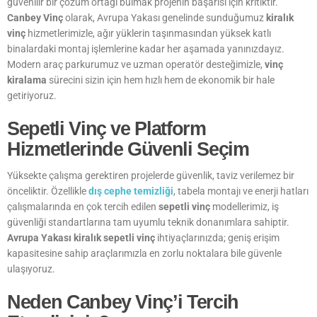
güvenilir bir çözüm ortağı bulmak projenin başarısı için kritiktir.
Canbey Vinç
olarak, Avrupa Yakası genelinde sunduğumuz
kiralık
vinç
hizmetlerimizle, ağır yüklerin taşınmasından yüksek katlı
binalardaki montaj işlemlerine kadar her aşamada yanınızdayız.
Modern araç parkurumuz ve uzman operatör desteğimizle,
vinç
kiralama
sürecini sizin için hem hızlı hem de ekonomik bir hale
getiriyoruz.
Sepetli Vinç ve Platform
Hizmetlerinde Güvenli Seçim
Yüksekte çalışma gerektiren projelerde güvenlik, taviz verilemez bir
önceliktir. Özellikle
dış cephe temizliği
, tabela montajı ve enerji hatları
çalışmalarında en çok tercih edilen
sepetli vinç
modellerimiz, iş
güvenliği standartlarına tam uyumlu teknik donanımlara sahiptir.
Avrupa Yakası kiralık sepetli vinç
ihtiyaçlarınızda; geniş erişim
kapasitesine sahip araçlarımızla en zorlu noktalara bile güvenle
ulaşıyoruz.
Neden Canbey Vinç’i Tercih