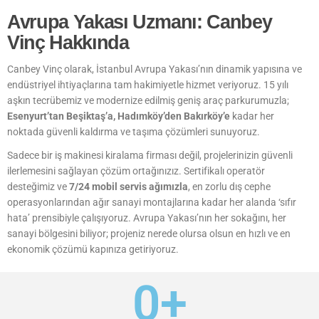
Avrupa Yakası Uzmanı: Canbey
Vinç Hakkında
Canbey Vinç olarak, İstanbul Avrupa Yakası’nın dinamik yapısına ve
endüstriyel ihtiyaçlarına tam hakimiyetle hizmet veriyoruz. 15 yılı
aşkın tecrübemiz ve modernize edilmiş geniş araç parkurumuzla;
Esenyurt’tan Beşiktaş’a, Hadımköy’den Bakırköy’e
kadar her
noktada güvenli kaldırma ve taşıma çözümleri sunuyoruz.
Sadece bir iş makinesi kiralama firması değil, projelerinizin güvenli
ilerlemesini sağlayan çözüm ortağınızız. Sertifikalı operatör
desteğimiz ve
7/24 mobil servis ağımızla
, en zorlu dış cephe
operasyonlarından ağır sanayi montajlarına kadar her alanda ‘sıfır
hata’ prensibiyle çalışıyoruz. Avrupa Yakası’nın her sokağını, her
sanayi bölgesini biliyor; projeniz nerede olursa olsun en hızlı ve en
ekonomik çözümü kapınıza getiriyoruz.
0
+