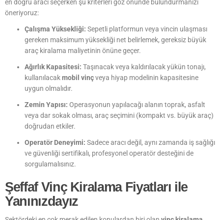
en doğru aracı seçerken şu kriterleri göz önünde bulundurmanızı
öneriyoruz:
Çalışma Yüksekliği:
Sepetli platformun veya vincin ulaşması
gereken maksimum yüksekliği net belirlemek, gereksiz büyük
araç kiralama maliyetinin önüne geçer.
Ağırlık Kapasitesi:
Taşınacak veya kaldırılacak yükün tonajı,
kullanılacak
mobil vinç
veya hiyap modelinin kapasitesine
uygun olmalıdır.
Zemin Yapısı:
Operasyonun yapılacağı alanın toprak, asfalt
veya dar sokak olması, araç seçimini (kompakt vs. büyük araç)
doğrudan etkiler.
Operatör Deneyimi:
Sadece aracı değil, aynı zamanda iş sağlığı
ve güvenliği sertifikalı, profesyonel operatör desteğini de
sorgulamalısınız.
Şeffaf Vinç Kiralama Fiyatları ile
Yanınızdayız
Sektördeki en çok merak edilen konulardan biri olan
vinç kiralama