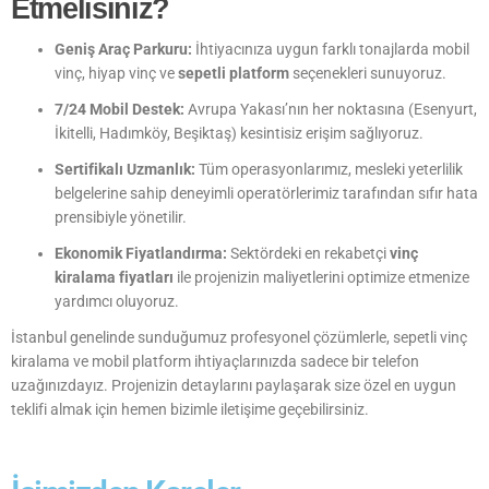
Etmelisiniz?
Geniş Araç Parkuru:
İhtiyacınıza uygun farklı tonajlarda mobil
vinç, hiyap vinç ve
sepetli platform
seçenekleri sunuyoruz.
7/24 Mobil Destek:
Avrupa Yakası’nın her noktasına (Esenyurt,
İkitelli, Hadımköy, Beşiktaş) kesintisiz erişim sağlıyoruz.
Sertifikalı Uzmanlık:
Tüm operasyonlarımız, mesleki yeterlilik
belgelerine sahip deneyimli operatörlerimiz tarafından sıfır hata
prensibiyle yönetilir.
Ekonomik Fiyatlandırma:
Sektördeki en rekabetçi
vinç
kiralama fiyatları
ile projenizin maliyetlerini optimize etmenize
yardımcı oluyoruz.
İstanbul genelinde sunduğumuz profesyonel çözümlerle, sepetli vinç
kiralama ve mobil platform ihtiyaçlarınızda sadece bir telefon
uzağınızdayız. Projenizin detaylarını paylaşarak size özel en uygun
teklifi almak için hemen bizimle iletişime geçebilirsiniz.