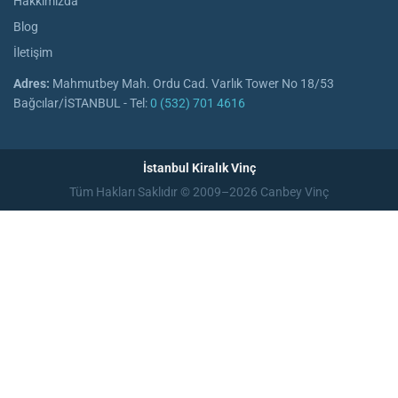
Hakkımızda
Blog
İletişim
Adres:
Mahmutbey Mah. Ordu Cad. Varlık Tower No 18/53
Bağcılar/İSTANBUL - Tel:
0 (532) 701 4616
İstanbul Kiralık Vinç
Tüm Hakları Saklıdır © 2009–2026 Canbey Vinç