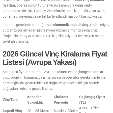
fiyatları
, operasyonun türüne ve süresine göre değişkenlik
göstermektedir. Biz, Canbey Vinç olarak; saatlik, günlük veya uzun
dönemli projelerinizde şeffaf bir fiyatlandırma politikası izliyoruz.
İstanbul genelinde sunduğumuz
ekonomik sepetli vinç
çözümleriyle,
bütçenizi zorlamadan profesyonel hizmet almanızı sağlıyoruz.
Projenizin detaylarını bize ileterek, gizli maliyetler içermeyen net bir
teklif alabilirsiniz.
2026 Güncel Vinç Kiralama Fiyat
Listesi (Avrupa Yakası)
Aşağıdaki fiyatlar İstanbul Avrupa Yakası için başlangıç rakamları
olup; projenin konumu, çalışma süresi ve operatör gereksinimlerine
göre değişiklik gösterebilir. En doğru ve güncel teklif için bizimle
doğrudan iletişime geçebilirsiniz.
Kapasite /
Kiralama
Başlangıç Fiyatı
Vinç Türü
Yükseklik
Periyodu
(TL)
4.500 TL’den
Sepetli Vinç
20 – 25 Metre
Saatlik / Günlük