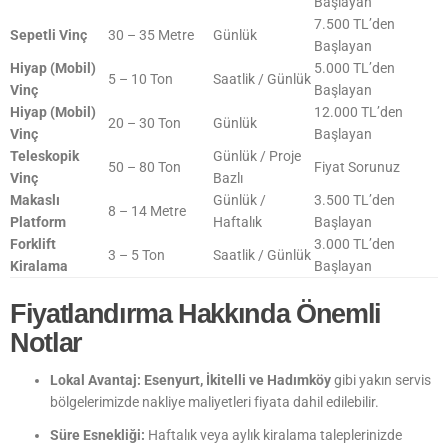
Başlayan
7.500 TL’den
Sepetli Vinç
30 – 35 Metre
Günlük
Başlayan
Hiyap (Mobil)
5.000 TL’den
5 – 10 Ton
Saatlik / Günlük
Vinç
Başlayan
Hiyap (Mobil)
12.000 TL’den
20 – 30 Ton
Günlük
Vinç
Başlayan
Teleskopik
Günlük / Proje
50 – 80 Ton
Fiyat Sorunuz
Vinç
Bazlı
Makaslı
Günlük /
3.500 TL’den
8 – 14 Metre
Platform
Haftalık
Başlayan
Forklift
3.000 TL’den
3 – 5 Ton
Saatlik / Günlük
Kiralama
Başlayan
Fiyatlandırma Hakkında Önemli
Notlar
Lokal Avantaj:
Esenyurt, İkitelli ve Hadımköy
gibi yakın servis
bölgelerimizde nakliye maliyetleri fiyata dahil edilebilir.
Süre Esnekliği:
Haftalık veya aylık kiralama taleplerinizde