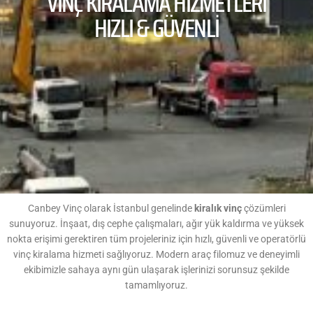
VİNÇ KİRALAMA HİZMETLERİ
HIZLI & GÜVENLİ
Canbey Vinç olarak İstanbul genelinde
kiralık vinç
çözümleri
sunuyoruz. İnşaat, dış cephe çalışmaları, ağır yük kaldırma ve yüksek
nokta erişimi gerektiren tüm projeleriniz için hızlı, güvenli ve operatörlü
vinç kiralama hizmeti sağlıyoruz. Modern araç filomuz ve deneyimli
ekibimizle sahaya aynı gün ulaşarak işlerinizi sorunsuz şekilde
tamamlıyoruz.