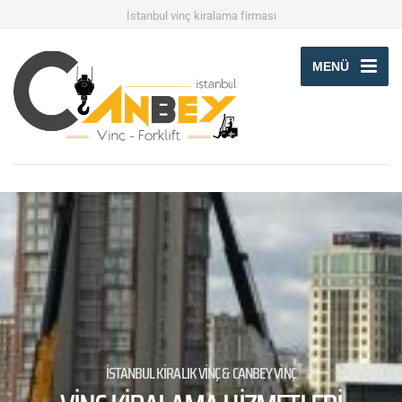
İstanbul vinç kiralama firması
MENÜ
İSTANBUL KİRALIK VİNÇ & CANBEY VİNÇ