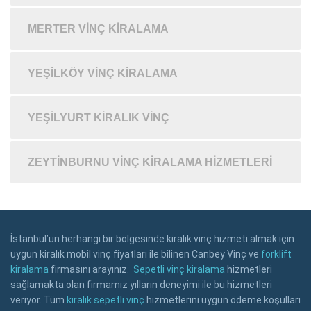
MERTER VINÇ KIRALAMA
YEŞILKÖY VINÇ KIRALAMA
YEŞILYURT KIRALIK VINÇ
ZEYTINBURNU VINÇ KIRALAMA HIZMETLERI
İstanbul’un herhangi bir bölgesinde kiralık vinç hizmeti almak için
uygun kiralık mobil vinç fiyatları ile bilinen Canbey Vinç ve
forklift
kiralama
firmasını arayınız.
Sepetli vinç kiralama
hizmetleri
sağlamakta olan firmamız yılların deneyimi ile bu hizmetleri
veriyor. Tüm
kiralık sepetli vinç
hizmetlerini uygun ödeme koşulları