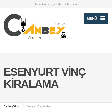
İstanbul vinç kiralama firması
MENÜ
ESENYURT VINÇ
KIRALAMA
Canbey Vinç
Esenyurt Vinç Kiralama