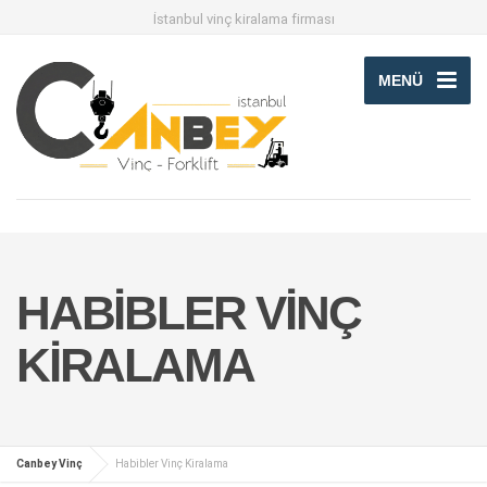
İstanbul vinç kiralama firması
MENÜ
HABIBLER VINÇ
KIRALAMA
Canbey Vinç
Habibler Vinç Kiralama