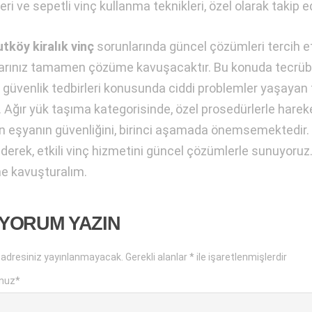
eri ve sepetli vinç kullanma teknikleri, özel olarak takip e
tköy kiralık vinç
sorunlarında güncel çözümleri tercih 
arınız tamamen çözüme kavuşacaktır. Bu konuda tecrübes
i güvenlik tedbirleri konusunda ciddi problemler yaşayan
r. Ağır yük taşıma kategorisinde, özel prosedürlerle hareke
n eşyanın güvenliğini, birinci aşamada önemsemektedir. A
ederek, etkili vinç hizmetini güncel çözümlerle sunuyoruz.
 kavuşturalım.
 YORUM YAZIN
 adresiniz yayınlanmayacak.
Gerekli alanlar
*
ile işaretlenmişlerdir
nuz
*