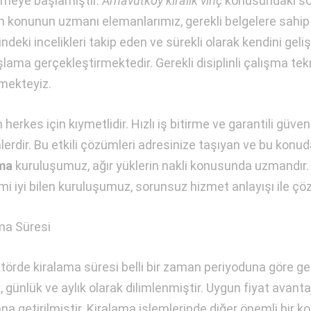
meye başlamıştır.
Arnavutköy kiralık vinç
konusundaki so
n konunun uzmanı elemanlarımız, gerekli belgelere sahip e
şindeki incelikleri takip eden ve sürekli olarak kendini 
şlama gerçekleştirmektedir. Gerekli disiplinli çalışma te
rmekteyiz.
erkes için kıymetlidir. Hızlı iş bitirme ve garantili güvenc
erdir. Bu etkili çözümleri adresinize taşıyan ve bu konud
ama
kuruluşumuz, ağır yüklerin nakli konusunda uzmandır. 
mi iyi bilen kuruluşumuz, sorunsuz hizmet anlayışı ile
ma Süresi
törde kiralama süresi belli bir zaman periyoduna göre g
, günlük ve aylık olarak dilimlenmiştir. Uygun fiyat avanta
a getirilmiştir. Kiralama işlemlerinde diğer önemli bir ko