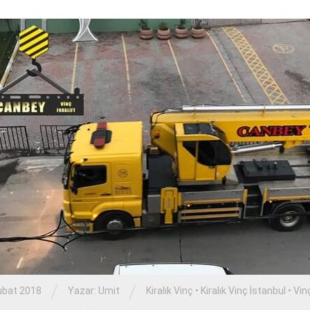
/
/
ubat 2018
Yazar:
Umit
Kiralık Vinç
•
Kiralık Vinç İstanbul
•
Vin