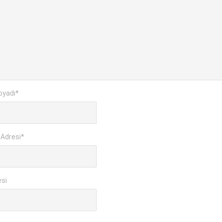
oyadı
*
 Adresi
*
esi