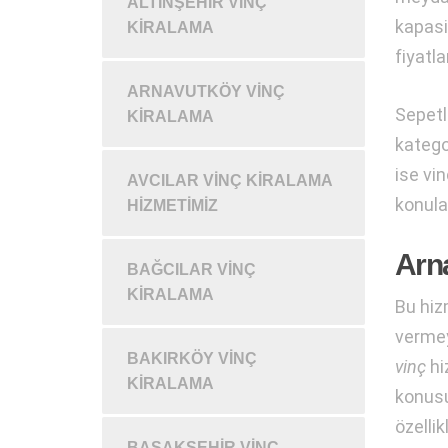
ALTINŞEHIR VINÇ
kapasi
KIRALAMA
fiyatla
ARNAVUTKÖY VINÇ
Sepetli
KIRALAMA
katego
ise vin
AVCILAR VINÇ KIRALAMA
konular
HIZMETIMIZ
Arna
BAĞCILAR VINÇ
KIRALAMA
Bu hiz
vermey
BAKIRKÖY VINÇ
vinç
hi
KIRALAMA
konusun
özelli
BAŞAKŞEHIR VINÇ