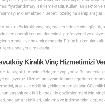
tesi fiyatlandırmayı etkilemektedir. Kullanılan sektör ve
ndırmayı etkilemektedir. Sepetli özelliğine sahip araçlar i
 Arnavutköy kiralık vinç seçeneklerinde de yine günlük, ayl
rinin en önemli konusu deneyimli, profesyonel ve ehliyet
çlerin modelli ve bakımlı olmasıdır. Bütün bu konular kali
ı içerisinde yer almaktadır.
vutköy Kiralık Vinç Hizmetimizi Ve
mette birçok firmayla sözleşme yapıyoruz. Bu nedenle kalit
e çalışıyoruz. Hizmet anlayışını kapınıza getiren firmamı
zmetini, pratik ve etkili bir şekilde sunmaktadır. Güvenli
un başarılı ve etkili bir şekilde çözümlenmesi için, vinçle
kleri, bağlama teknikleri, kaldırma ve indirme teknikleri, 