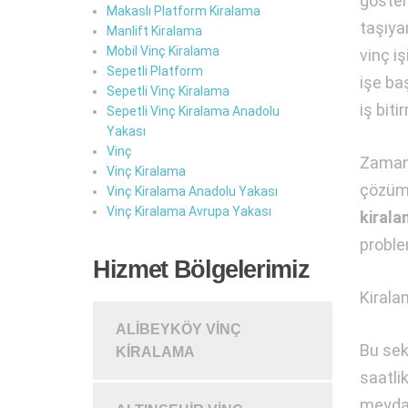
göster
Makaslı Platform Kiralama
taşıya
Manlift Kiralama
Mobil Vinç Kiralama
vinç i
Sepetli Platform
işe ba
Sepetli Vinç Kiralama
iş biti
Sepetli Vinç Kiralama Anadolu
Yakası
Vinç
Zaman h
Vinç Kiralama
çözüml
Vinç Kiralama Anadolu Yakası
Vinç Kiralama Avrupa Yakası
kiral
proble
Hizmet Bölgelerimiz
Kirala
ALIBEYKÖY VINÇ
Bu sek
KIRALAMA
saatlik
meydan