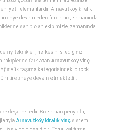
runsuz çözüm sistemlerini adresinize
hliyetli elemanlardır. Arnavutköy kiralık
geliştirmeye devam eden firmamız, zamanında
kniklerine sahip olan ekibimizle, zamanında
eli iş teknikleri, herkesin istediğiniz
a rakiplerine fark atan
Arnavutköy vinç
Ağır yük taşıma kategorisindeki birçok
 çözüm üretmeye devam etmektedir.
erçekleşmektedir. Bu zaman periyodu,
jlarıyla
Arnavutköy kiralık vinç
sistemi
nu ise vincin çeşididir. Tonaj kaldırma