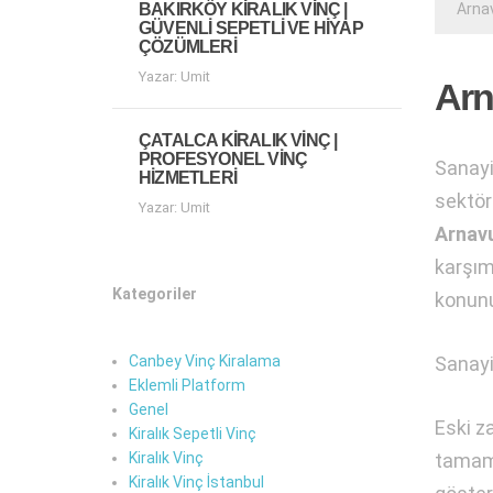
Arnav
BAKIRKÖY KIRALIK VINÇ |
GÜVENLI SEPETLI VE HIYAP
ÇÖZÜMLERI
Yazar: Umit
Arn
ÇATALCA KIRALIK VINÇ |
PROFESYONEL VINÇ
Sanayi
HIZMETLERI
sektör
Yazar: Umit
Arnavu
karşım
Kategoriler
konun
Sanayi
Canbey Vinç Kiralama
Eklemli Platform
Genel
Eski z
Kiralık Sepetli Vinç
tamame
Kiralık Vinç
Kiralık Vinç İstanbul