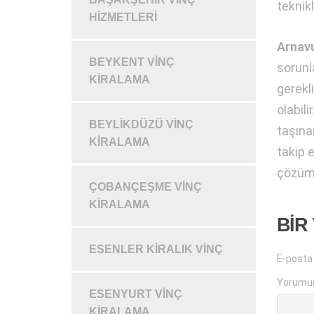
teknikl
HIZMETLERI
Arnavu
BEYKENT VINÇ
sorunl
KIRALAMA
gerekl
olabili
BEYLIKDÜZÜ VINÇ
taşına
KIRALAMA
takip 
çözüme
ÇOBANÇEŞME VINÇ
KIRALAMA
BIR
ESENLER KIRALIK VINÇ
E-posta
Yorumu
ESENYURT VINÇ
KIRALAMA