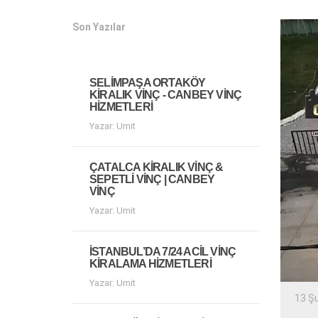
Son Yazılar
SELIMPAŞA ORTAKÖY
KIRALIK VINÇ - CANBEY VINÇ
HIZMETLERI
Yazar: Umit
ÇATALCA KIRALIK VINÇ &
SEPETLI VINÇ | CANBEY
VINÇ
Yazar: Umit
İSTANBUL’DA 7/24 ACIL VINÇ
KIRALAMA HIZMETLERI
Yazar: Umit
13 Ş