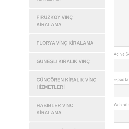
FIRUZKÖY VINÇ
KIRALAMA
FLORYA VINÇ KIRALAMA
Adı ve S
GÜNEŞLI KIRALIK VINÇ
E-posta
GÜNGÖREN KIRALIK VINÇ
HIZMETLERI
Web sit
HABIBLER VINÇ
KIRALAMA