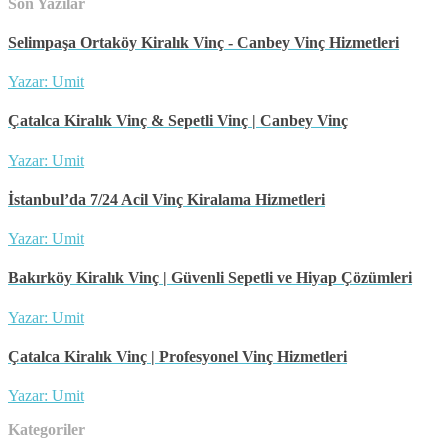
Son Yazılar
Selimpaşa Ortaköy Kiralık Vinç - Canbey Vinç Hizmetleri
Yazar: Umit
Çatalca Kiralık Vinç & Sepetli Vinç | Canbey Vinç
Yazar: Umit
İstanbul’da 7/24 Acil Vinç Kiralama Hizmetleri
Yazar: Umit
Bakırköy Kiralık Vinç | Güvenli Sepetli ve Hiyap Çözümleri
Yazar: Umit
Çatalca Kiralık Vinç | Profesyonel Vinç Hizmetleri
Yazar: Umit
Kategoriler