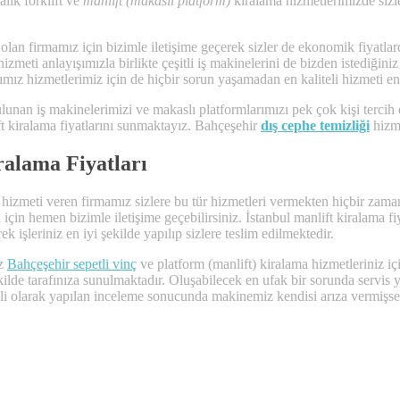
alık forklift ve
manlift (makaslı platform)
kiralama hizmetlerimizde sizle
olan firmamız için bizimle iletişime geçerek sizler de ekonomik fiyatla
zmeti anlayışımızla birlikte çeşitli iş makinelerini de bizden istediğini
ımız hizmetlerimiz için de hiçbir sorun yaşamadan en kaliteli hizmeti en
nan iş makinelerimizi ve makaslı platformlarımızı pek çok kişi tercih 
lift kiralama fiyatlarını sunmaktayız. Bahçeşehir
dış cephe temizliği
hizme
ralama Fiyatları
hizmeti veren firmamız sizlere bu tür hizmetleri vermekten hiçbir zam
için hemen bizimle iletişime geçebilirsiniz. İstanbul manlift kiralama fi
rek işleriniz en iyi şekilde yapılıp sizlere teslim edilmektedir.
ız
Bahçeşehir sepetli vinç
ve platform (manlift) kiralama hizmetleriniz i
kilde tarafınıza sunulmaktadır. Oluşabilecek en ufak bir sorunda servi
gili olarak yapılan inceleme sonucunda makinemiz kendisi arıza vermişse 