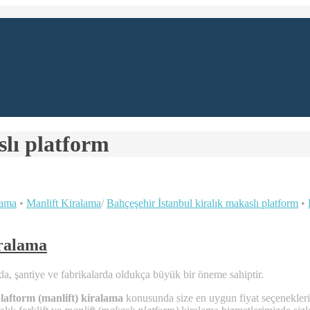
slı platform
lama
•
Manlift Kiralama
/
Bahçeşehir İstanbul kiralık makaslı platform
•
iralama
da, şantiye ve fabrikalarda oldukça büyük bir öneme sahiptir.
laftorm (manlift) kiralama
konusunda size en uygun fiyat seçenekleri