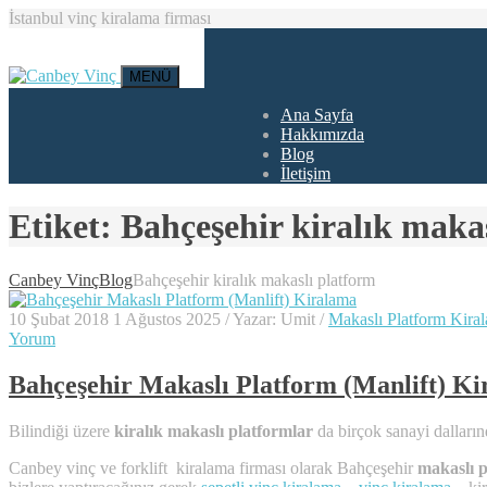
İstanbul vinç kiralama firması
MENÜ
Ana Sayfa
Hakkımızda
Blog
İletişim
Etiket:
Bahçeşehir kiralık maka
Canbey Vinç
Blog
Bahçeşehir kiralık makaslı platform
10 Şubat 2018
1 Ağustos 2025
/
Yazar:
Umit
/
Makaslı Platform Kira
Yorum
Bahçeşehir Makaslı Platform (Manlift) K
Bilindiği üzere
kiralık makaslı platformlar
da birçok sanayi dalların
Canbey vinç ve forklift kiralama firması olarak Bahçeşehir
makaslı p