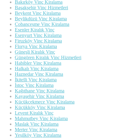
Bakırköy Vinç Kiralama
Başakşehir Vinç Hizmetleri
Beykent Vinç Kiralama
Beylikdüzü Vinç Kiralama
Çobançeşme Vinç Kiralama
Esenler Kiralık Vinç
Esenyurt Vinç Kiralama
Firuzköy Vinç Kiralama
Florya Vinç Kiralama
Güneşli Kiralık Vinç
Güngören Kiralık Vinç Hizmetleri
Habibler Vinç Kiralama
Halkalı Vinç Kiralama
Haznedar Vinç Kiralama
İkitelli Vinç Kiralama
İstoç Vinç Kiralama
Kağıthane Vinç Kiralama
Kayaşehir Vinç Kiralama
Küçükçekmece Vinç Kiralama
Küçükköy Vinç Kiralama
Levent Kiralık Vinç
Mahmutbey Vinç Kiralama
Maslak Vinç Kiralama
Merter Vinç Kiralama
Yeşilköy Vinç Kiralama