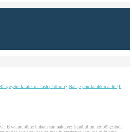
Bahçeşehir kiralık makaslı platform
•
Bahçeşehir kiralık manlift
/
0
yle iş yaptırabilme imkanı sunmaktayız İstanbul’un her bölgesinde