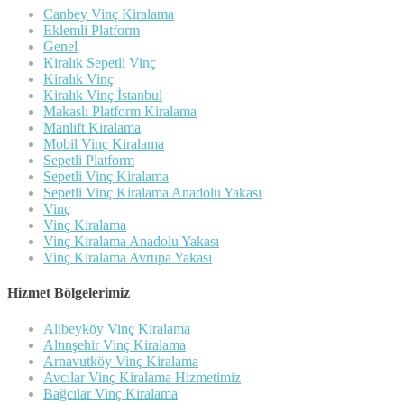
Canbey Vinç Kiralama
Eklemli Platform
Genel
Kiralık Sepetli Vinç
Kiralık Vinç
Kiralık Vinç İstanbul
Makaslı Platform Kiralama
Manlift Kiralama
Mobil Vinç Kiralama
Sepetli Platform
Sepetli Vinç Kiralama
Sepetli Vinç Kiralama Anadolu Yakası
Vinç
Vinç Kiralama
Vinç Kiralama Anadolu Yakası
Vinç Kiralama Avrupa Yakası
Hizmet Bölgelerimiz
Alibeyköy Vinç Kiralama
Altınşehir Vinç Kiralama
Arnavutköy Vinç Kiralama
Avcılar Vinç Kiralama Hizmetimiz
Bağcılar Vinç Kiralama