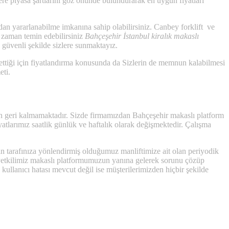
re piyasa şartlarını göz önünde bulundurarak en uygun fiyatları
rdan yararlanabilme imkanına sahip olabilirsiniz. Canbey forklift ve
z zaman temin edebilirsiniz
Bahçeşehir İstanbul kiralık makaslı
 güvenli şekilde sizlere sunmaktayız.
ettiği için fiyatlandırma konusunda da Sizlerin de memnun kalabilmesi
ti.
an geri kalmamaktadır. Sizde firmamızdan Bahçeşehir makaslı platform
yatlarımız saatlik günlük ve haftalık olarak değişmektedir. Çalışma
çin tarafınıza yönlendirmiş olduğumuz manliftimize ait olan periyodik
s yetkilimiz makaslı platformumuzun yanına gelerek sorunu çözüp
kullanıcı hatası mevcut değil ise müşterilerimizden hiçbir şekilde