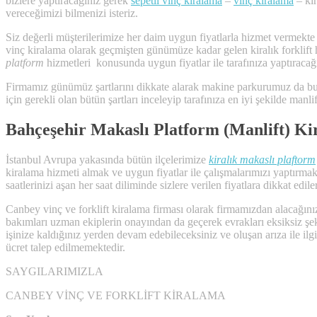
bizlere yaptıracağınız gerek
sepetli vinç kiralama
–
vinç kiralama
– kir
vereceğimizi bilmenizi isteriz.
Siz değerli müşterilerimize her daim uygun fiyatlarla hizmet vermekte 
vinç kiralama olarak geçmişten günümüze kadar gelen kiralık forklift hi
platform
hizmetleri konusunda uygun fiyatlar ile tarafınıza yaptıracağ
Firmamız günümüz şartlarını dikkate alarak makine parkurumuz da bulu
için gerekli olan bütün şartları inceleyip tarafınıza en iyi şekilde man
Bahçeşehir Makaslı Platform (Manlift) Ki
İstanbul Avrupa yakasında bütün ilçelerimize
kiralık makaslı plaftorm
kiralama hizmeti almak ve uygun fiyatlar ile çalışmalarımızı yaptırmak 
saatlerinizi aşan her saat diliminde sizlere verilen fiyatlara dikkat edile
Canbey vinç ve forklift kiralama firması olarak firmamızdan alacağın
bakımları uzman ekiplerin onayından da geçerek evrakları eksiksiz şe
işinize kaldığınız yerden devam edebileceksiniz ve oluşan arıza ile il
ücret talep edilmemektedir.
SAYGILARIMIZLA
CANBEY VİNÇ VE FORKLİFT KİRALAMA