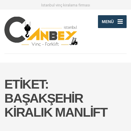
İstanbul vinç kiralama firması
MENÜ
ETIKET:
BAŞAKŞEHIR
KIRALIK MANLIFT