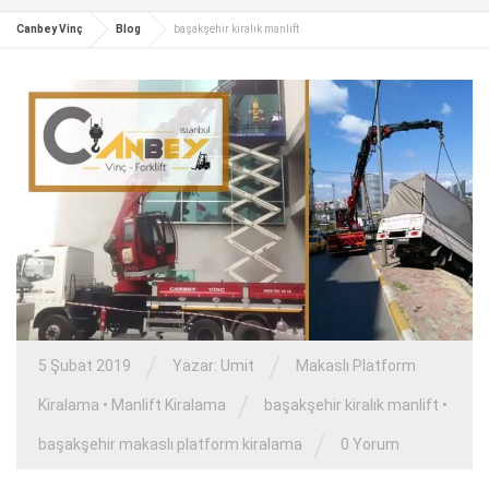
Canbey Vinç
Blog
başakşehir kiralık manlift
/
/
5 Şubat 2019
Yazar:
Umit
Makaslı Platform
/
Kiralama
•
Manlift Kiralama
başakşehir kiralık manlift
•
/
başakşehir makaslı platform kiralama
0 Yorum