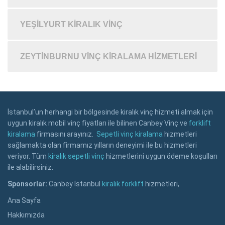
YEŞILYURT KIRALIK VINÇ
ZEYTINBURNU VINÇ KIRALAMA HIZMETLERI
İstanbul’un herhangi bir bölgesinde kiralık vinç hizmeti almak için
uygun kiralık mobil vinç fiyatları ile bilinen Canbey Vinç ve
forklift
kiralama
firmasını arayınız.
Sepetli vinç kiralama
hizmetleri
sağlamakta olan firmamız yılların deneyimi ile bu hizmetleri
veriyor. Tüm
kiralık sepetli vinç
hizmetlerini uygun ödeme koşulları
ile alabilirsiniz.
Sponsorlar:
Canbey İstanbul
kiralık forklift
hizmetleri,
Ana Sayfa
Hakkımızda