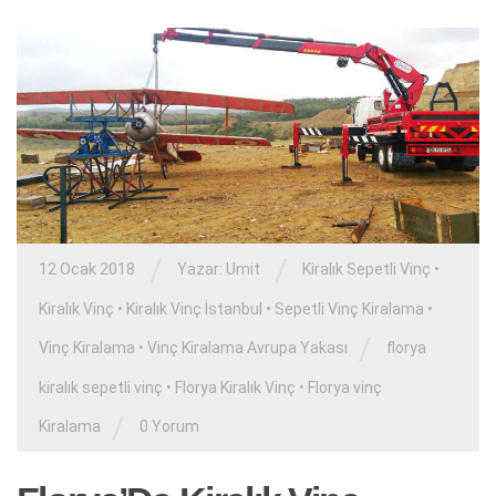
/
/
12 Ocak 2018
Yazar:
Umit
Kiralık Sepetli Vinç
•
Kiralık Vinç
•
Kiralık Vinç İstanbul
•
Sepetli Vinç Kiralama
•
/
Vinç Kiralama
•
Vinç Kiralama Avrupa Yakası
florya
kiralık sepetli vinç
•
Florya Kiralık Vinç
•
Florya vinç
/
Kiralama
0 Yorum