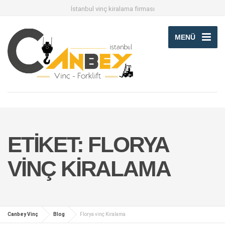
İstanbul vinç kiralama firması
MENÜ
ETIKET:
FLORYA
VINÇ KIRALAMA
Canbey Vinç
Blog
Florya vinç Kiralama