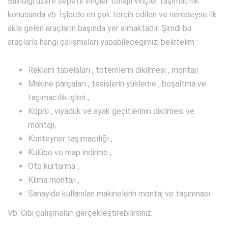
Bilindiği üzere sepetli vinçler tonajlı vinçler taşımacılık
konusunda vb. İşlerde en çok tercih edilen ve neredeyse ilk
akla gelen araçların başında yer almaktadır. Şimdi bu
araçlarla hangi çalışmaları yapabileceğimizi belirtelim :
Reklam tabelaları , totemlerin dikilmesi , montajı
Makine parçaları , tesislerin yükleme , boşaltma ve
taşımacılık işleri ,
Köprü , viyadük ve ayak geçitlerinin dikilmesi ve
montajı,
Konteyner taşımacılığı ,
Kulübe ve map indirme ,
Oto kurtarma ,
Klima montajı ,
Sanayide kullanılan makinelerin montaj ve taşınması
Vb. Gibi çalışmaları gerçekleştirebilirsiniz.