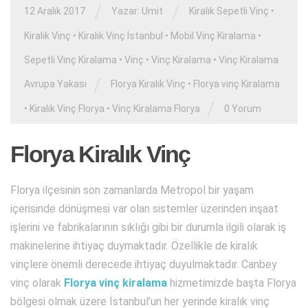
/
/
12 Aralık 2017
Yazar:
Umit
Kiralık Sepetli Vinç
•
Kiralık Vinç
•
Kiralık Vinç İstanbul
•
Mobil Vinç Kiralama
•
Sepetli Vinç Kiralama
•
Vinç
•
Vinç Kiralama
•
Vinç Kiralama
/
Avrupa Yakası
Florya Kiralık Vinç
•
Florya vinç Kiralama
/
•
Kiralık Vinç Florya
•
Vinç Kiralama Florya
0 Yorum
Florya Kiralık Vinç
Florya ilçesinin son zamanlarda Metropol bir yaşam
içerisinde dönüşmesi var olan sistemler üzerinden inşaat
işlerini ve fabrikalarının sıklığı gibi bir durumla ilgili olarak iş
makinelerine ihtiyaç duymaktadır. Özellikle de kiralık
vinçlere önemli derecede ihtiyaç duyulmaktadır. Canbey
vinç olarak
Florya vinç kiralama
hizmetimizde başta Florya
bölgesi olmak üzere İstanbul’un her yerinde kiralık vinç