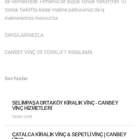
de vermektedir. Firmamız bir buçuk tonluk forkliftten 10
tonluk forklifte kadar makine parkurumuz da iş
makinelerimiz mevcuttur.
SAYGILARIMIZLA
CANBEY VİNÇ VE FORKLİFT KİRALAMA
Son Yazılar
SELIMPAŞA ORTAKÖY KIRALIK VINÇ - CANBEY
VINÇ HIZMETLERI
Yazar: Umit
ÇATALCA KIRALIK VINÇ & SEPETLI VINÇ | CANBEY