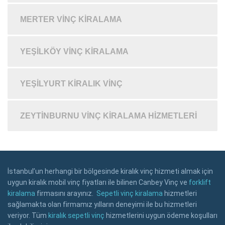
MERTER VINÇ KIRALAMA
YEŞILKÖY VINÇ KIRALAMA
YEŞILYURT KIRALIK VINÇ
ZEYTINBURNU VINÇ KIRALAMA HIZMETLERI
İstanbul’un herhangi bir bölgesinde kiralık vinç hizmeti almak için
uygun kiralık mobil vinç fiyatları ile bilinen Canbey Vinç ve
forklift
kiralama
firmasını arayınız.
Sepetli vinç kiralama
hizmetleri
sağlamakta olan firmamız yılların deneyimi ile bu hizmetleri
veriyor. Tüm
kiralık sepetli vinç
hizmetlerini uygun ödeme koşulları