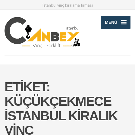
İstanbul vinç kiralama firması
MENÜ
ETIKET:
KÜÇÜKÇEKMECE
İSTANBUL KIRALIK
VINÇ