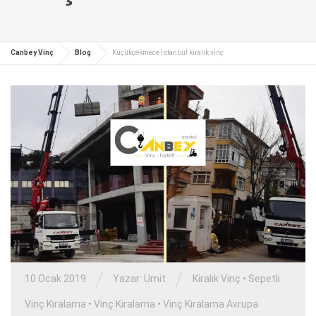
Canbey Vinç
Blog
Küçükçekmece İstanbul kiralık vinç
/
/
10 Ocak 2019
Yazar:
Umit
Kiralık Vinç
•
Sepetli
Vinç Kiralama
•
Vinç Kiralama
•
Vinç Kiralama Avrupa