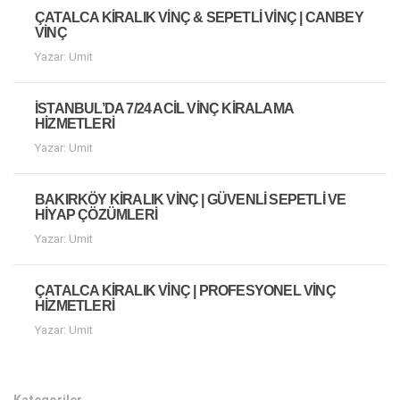
ÇATALCA KIRALIK VINÇ & SEPETLI VINÇ | CANBEY
VINÇ
Yazar: Umit
İSTANBUL’DA 7/24 ACIL VINÇ KIRALAMA
HIZMETLERI
Yazar: Umit
BAKIRKÖY KIRALIK VINÇ | GÜVENLI SEPETLI VE
HIYAP ÇÖZÜMLERI
Yazar: Umit
ÇATALCA KIRALIK VINÇ | PROFESYONEL VINÇ
HIZMETLERI
Yazar: Umit
Kategoriler