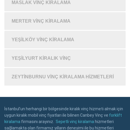
MASLAK VINÇ KIRALAMA
MERTER VINÇ KIRALAMA
YEŞILKÖY VINÇ KIRALAMA
YEŞILYURT KIRALIK VINÇ
ZEYTINBURNU VINÇ KIRALAMA HIZMETLERI
İstanbul’un herhangi bir bölgesinde kiralık vinç hizmeti almak için
uygun kiralık mobil vinç fiyatları ile bilinen Canbey Vinç ve
forklift
kiralama
firmasını arayınız.
Sepetli vinç kiralama
hizmetleri
sağlamakta olan firmamız yılların deneyimi ile bu hizmetleri