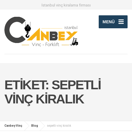
İstanbul vinç kiralama firması
MENÜ
ETIKET:
SEPETLI
VINÇ KIRALIK
Canbey Vinç
Blog
sepetli vinç kiralık