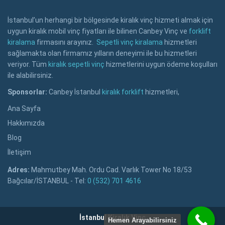
İstanbul’un herhangi bir bölgesinde kiralık vinç hizmeti almak için
uygun kiralık mobil vinç fiyatları ile bilinen Canbey Vinç ve
forklift
kiralama
firmasını arayınız.
Sepetli vinç kiralama
hizmetleri
sağlamakta olan firmamız yılların deneyimi ile bu hizmetleri
veriyor. Tüm
kiralık sepetli vinç
hizmetlerini uygun ödeme koşulları
ile alabilirsiniz.
Sponsorlar:
Canbey İstanbul
kiralık forklift
hizmetleri,
Ana Sayfa
Hakkımızda
Blog
İletişim
Adres:
Mahmutbey Mah. Ordu Cad. Varlık Tower No 18/53
Bağcılar/İSTANBUL - Tel:
0 (532) 701 4616
İstanbul Kiralık Vinç
Hemen Arayabilirsiniz