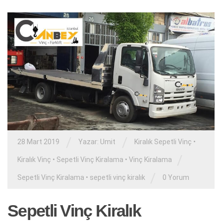
/
/
28 Mart 2019
Yazar:
Umit
Kiralık Sepetli Vinç
•
/
Kiralık Vinç
•
Sepetli Vinç Kiralama
•
Vinç Kiralama
/
Sepetli Vinç Kiralama
•
sepetli vinç kiralık
0 Yorum
Sepetli Vinç Kiralık