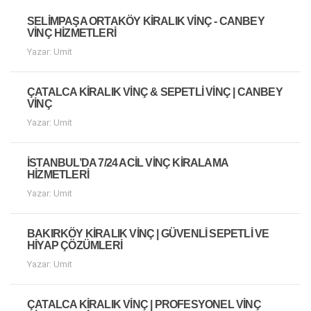
SELIMPAŞA ORTAKÖY KIRALIK VINÇ - CANBEY
VINÇ HIZMETLERI
Yazar: Umit
ÇATALCA KIRALIK VINÇ & SEPETLI VINÇ | CANBEY
VINÇ
Yazar: Umit
İSTANBUL’DA 7/24 ACIL VINÇ KIRALAMA
HIZMETLERI
Yazar: Umit
BAKIRKÖY KIRALIK VINÇ | GÜVENLI SEPETLI VE
HIYAP ÇÖZÜMLERI
Yazar: Umit
ÇATALCA KIRALIK VINÇ | PROFESYONEL VINÇ