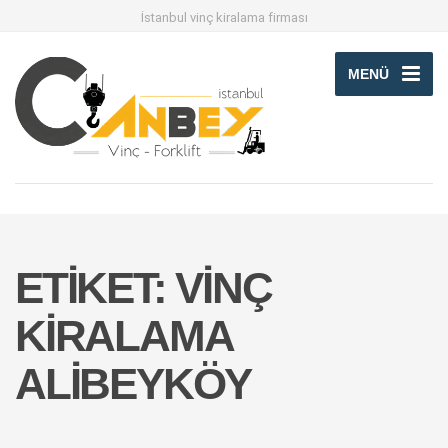
İstanbul vinç kiralama firması
MENÜ
ETIKET:
VINÇ
KIRALAMA
ALIBEYKÖY