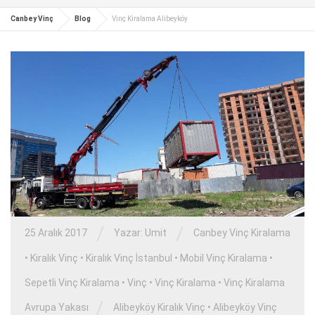
Canbey Vinç
Blog
Vinç Kiralama Alibeyköy
/
/
25 Aralık 2017
Yazar:
Umit
Canbey Vinç Kiralama
•
Kiralık Vinç
•
Kiralık Vinç İstanbul
•
Mobil Vinç Kiralama
•
Sepetli Vinç Kiralama
•
Vinç
•
Vinç Kiralama
•
Vinç Kiralama
/
Avrupa Yakası
Alibeyköy Kiralık Vinç
•
Alibeyköy Vinç