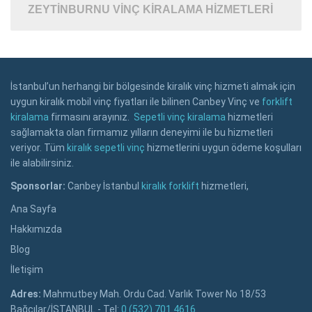
ZEYTINBURNU VINÇ KIRALAMA HIZMETLERI
İstanbul’un herhangi bir bölgesinde kiralık vinç hizmeti almak için
uygun kiralık mobil vinç fiyatları ile bilinen Canbey Vinç ve
forklift
kiralama
firmasını arayınız.
Sepetli vinç kiralama
hizmetleri
sağlamakta olan firmamız yılların deneyimi ile bu hizmetleri
veriyor. Tüm
kiralık sepetli vinç
hizmetlerini uygun ödeme koşulları
ile alabilirsiniz.
Sponsorlar:
Canbey İstanbul
kiralık forklift
hizmetleri,
Ana Sayfa
Hakkımızda
Blog
İletişim
Adres:
Mahmutbey Mah. Ordu Cad. Varlık Tower No 18/53
Bağcılar/İSTANBUL - Tel:
0 (532) 701 4616