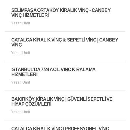
SELIMPAŞA ORTAKÖY KIRALIK VINÇ - CANBEY
VINÇ HIZMETLERI
Yazar: Umit
ÇATALCA KIRALIK VINÇ & SEPETLI VINÇ | CANBEY
VINÇ
Yazar: Umit
İSTANBUL’DA 7/24 ACIL VINÇ KIRALAMA
HIZMETLERI
Yazar: Umit
BAKIRKÖY KIRALIK VINÇ | GÜVENLI SEPETLI VE
HIYAP ÇÖZÜMLERI
Yazar: Umit
ÇATALCA KIRALIK VINÇ | PROFESYONEL VINÇ