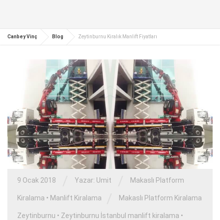
Canbey Vinç
Blog
Zeytinburnu Kiralık Manlift Fiyatları
/
/
9 Ocak 2018
Yazar:
Umit
Makaslı Platform
/
Kiralama
•
Manlift Kiralama
Makaslı Platform Kiralama
Zeytinburnu
•
Zeytinburnu İstanbul manlift kiralama
•