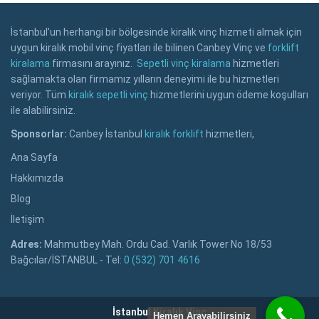
İstanbul’un herhangi bir bölgesinde kiralık vinç hizmeti almak için
uygun kiralık mobil vinç fiyatları ile bilinen Canbey Vinç ve
forklift
kiralama
firmasını arayınız.
Sepetli vinç kiralama
hizmetleri
sağlamakta olan firmamız yılların deneyimi ile bu hizmetleri
veriyor. Tüm
kiralık sepetli vinç
hizmetlerini uygun ödeme koşulları
ile alabilirsiniz.
Sponsorlar:
Canbey İstanbul
kiralık forklift
hizmetleri,
Ana Sayfa
Hakkımızda
Blog
İletişim
Adres:
Mahmutbey Mah. Ordu Cad. Varlık Tower No 18/53
Bağcılar/İSTANBUL - Tel:
0 (532) 701 4616
İstanbul Kiralık Vinç
Hemen Arayabilirsiniz