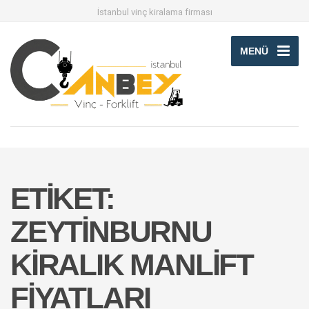
İstanbul vinç kiralama firması
MENÜ
ETIKET:
ZEYTINBURNU
KIRALIK MANLIFT
FIYATLARI