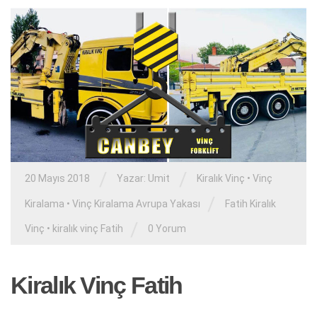
/
/
20 Mayıs 2018
Yazar:
Umit
Kiralık Vinç
•
Vinç
/
Kiralama
•
Vinç Kiralama Avrupa Yakası
Fatih Kiralık
/
Vinç
•
kiralık vinç Fatih
0 Yorum
Kiralık Vinç Fatih