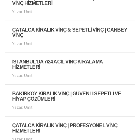
VINÇ HIZMETLERI
Yazar: Umit
ÇATALCA KIRALIK VINÇ & SEPETLI VINÇ | CANBEY
VINÇ
Yazar: Umit
İSTANBUL’DA 7/24 ACIL VINÇ KIRALAMA
HIZMETLERI
Yazar: Umit
BAKIRKÖY KIRALIK VINÇ | GÜVENLI SEPETLI VE
HIYAP ÇÖZÜMLERI
Yazar: Umit
ÇATALCA KIRALIK VINÇ | PROFESYONEL VINÇ
HIZMETLERI
Yazar: Umit