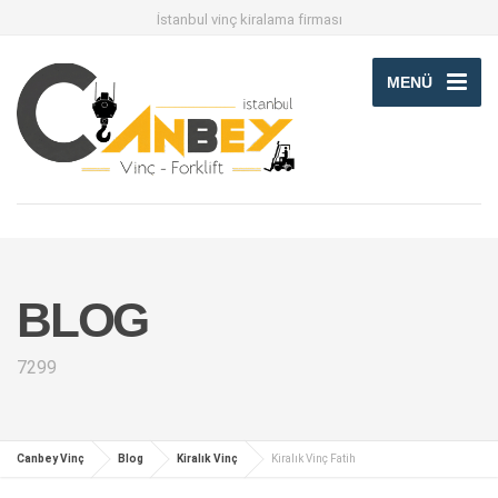
İstanbul vinç kiralama firması
MENÜ
BLOG
7299
Canbey Vinç
Blog
Kiralık Vinç
Kiralık Vinç Fatih