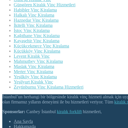
Güngören Kiralık Vinç Hizmetleri
Habibler Vinç Kiralama
Halkalı Vinç Kiralama
Haznedar Vinç Kiralama
İkitelli Vinç Kiralama
İstoç Vinç Kiralama
Kağıthane Vinç Kiralama
Kayaşehir Vinç Kiralama
Küçükçekmece Vinç Kiralama
Küçükköy Vinç Kiralama
Levent Kiralık Vinç
Mahmutbey Vinç Kiralama
Maslak Vinç Kiralama
Merter Vinç Kiralama
Yeşilköy Vinç Kiralama
Yeşilyurt Kiralık Vinç
Zeytinburnu Vinç Kiralama Hizmetleri
İstanbul’un herhangi bir bölgesinde kiralık vinç hizmeti almak için uy
olan firmamız yılların deneyimi ile bu hizmetleri veriyor. Tüm
kiralık 
Sponsorlar:
Canbey İstanbul
kiralık forklift
hizmetleri,
Ana Sayfa
Hakkımızda