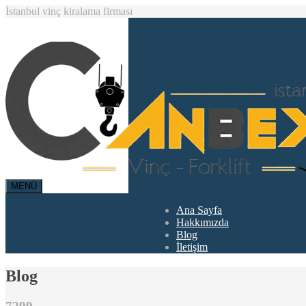
İstanbul vinç kiralama firması
MENÜ
Ana Sayfa
Hakkımızda
Blog
İletişim
Blog