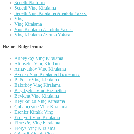
Sepetli Platform
Sepetli Vinç Kiralama
Sepetli Vinç Kiralama Anadolu Yakası
Vinç
Vinç Kiralama
Vinç Kiralama Anadolu Yakası
Vinç Kiralama Avrupa Yakası
Hizmet Bölgelerimiz
Alibeyköy Vinç Kiralama
Altınşehir Vinç Kiralama
Arnavutköy Vinç Kiralama
Avcılar Vinç Kiralama Hizmetimiz
Bağcılar Vinç Kiralama
Bakırköy Vinç Kiralama
Başakşehir Vinç Hizmetleri
Beykent Vinç Kiralama
Beylikdüzü Vinç Kiralama
Çobançeşme Vinç Kiralama
Esenler Kiralık Vinç
Esenyurt Vinç Kiralama
Firuzköy Vinç Kiralama
Florya Vinç Kiralama
Güneşli Kiralık Vinç