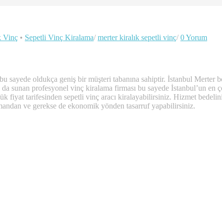
k Vinç
•
Sepetli Vinç Kiralama
/
merter kiralık sepetli vinç
/
0 Yorum
bu sayede oldukça geniş bir müşteri tabanına sahiptir. İstanbul Merter
gu da sunan profesyonel vinç kiralama firması bu sayede İstanbul’un en ç
 fiyat tarifesinden sepetli vinç aracı kiralayabilirsiniz. Hizmet bedelin
mandan ve gerekse de ekonomik yönden tasarruf yapabilirsiniz.