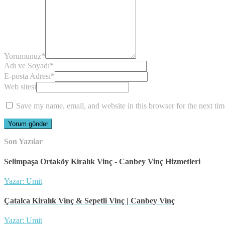
Yorumunuz
*
Adı ve Soyadı
*
E-posta Adresi
*
Web sitesi
Save my name, email, and website in this browser for the next ti
Son Yazılar
Selimpaşa Ortaköy Kiralık Vinç - Canbey Vinç Hizmetleri
Yazar: Umit
Çatalca Kiralık Vinç & Sepetli Vinç | Canbey Vinç
Yazar: Umit