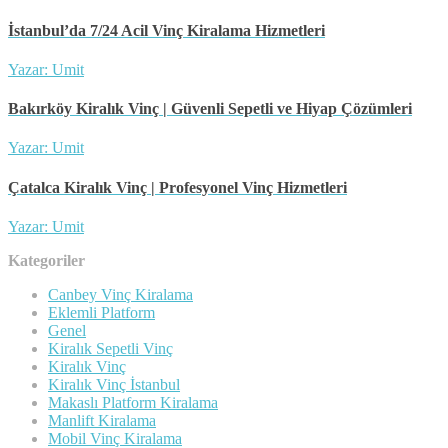
İstanbul’da 7/24 Acil Vinç Kiralama Hizmetleri
Yazar: Umit
Bakırköy Kiralık Vinç | Güvenli Sepetli ve Hiyap Çözümleri
Yazar: Umit
Çatalca Kiralık Vinç | Profesyonel Vinç Hizmetleri
Yazar: Umit
Kategoriler
Canbey Vinç Kiralama
Eklemli Platform
Genel
Kiralık Sepetli Vinç
Kiralık Vinç
Kiralık Vinç İstanbul
Makaslı Platform Kiralama
Manlift Kiralama
Mobil Vinç Kiralama