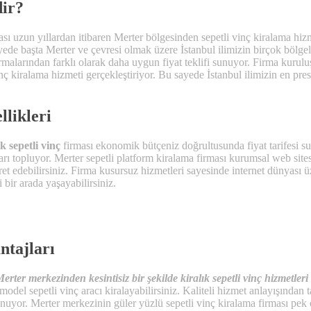
dir?
sı uzun yıllardan itibaren Merter bölgesinden sepetli vinç kiralama hiz
yede başta Merter ve çevresi olmak üzere İstanbul ilimizin birçok bölgel
rmalarından farklı olarak daha uygun fiyat teklifi sunuyor. Firma kurulu
 kiralama hizmeti gerçekleştiriyor. Bu sayede İstanbul ilimizin en presti
likleri
k sepetli vinç
firması ekonomik bütçeniz doğrultusunda fiyat tarifesi 
rı topluyor. Merter sepetli platform kiralama firması kurumsal web sit
yaret edebilirsiniz. Firma kusursuz hizmetleri sayesinde internet dünyası ü
i bir arada yaşayabilirsiniz.
ntajları
erter merkezinden kesintisiz bir şekilde kiralık sepetli vinç hizmetleri
l sepetli vinç aracı kiralayabilirsiniz. Kaliteli hizmet anlayışından t
sunuyor. Merter merkezinin güler yüzlü sepetli vinç kiralama firması pek 