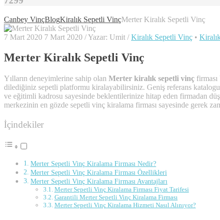
7299
Canbey Vinç
Blog
Kiralık Sepetli Vinç
Merter Kiralık Sepetli Vinç
7 Mart 2020
7 Mart 2020
/
Yazar:
Umit
/
Kiralık Sepetli Vinç
•
Kiralı
Merter Kiralık Sepetli Vinç
Yılların deneyimlerine sahip olan
Merter kiralık sepetli vinç
firması 
dilediğiniz sepetli platformu kiralayabilirsiniz. Geniş referans katalo
ve eğitimli kadrosu sayesinde beklentilerinize hitap eden firmadan düşük
merkezinin en gözde sepetli vinç kiralama firması sayesinde gerek za
İçindekiler
Merter Sepetli Vinç Kiralama Firması Nedir?
Merter Sepetli Vinç Kiralama Firması Özellikleri
Merter Sepetli Vinç Kiralama Firması Avantajları
Merter Sepetli Vinç Kiralama Firması Fiyat Tarifesi
Garantili Merter Sepetli Vinç Kiralama Firması
Merter Sepetli Vinç Kiralama Hizmeti Nasıl Alınıyor?