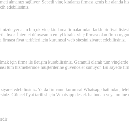
eti almanızı sağlıyor. Sepetli vinç kiralama firması geniş bir alanda 
ih edebilirsiniz.
limizde yer alan birçok vinç kiralama firmalarından farklı bir fiyat liste
i alıyor. İnternet dünyasının en iyi kiralık vinç firması olan firma uygu
irması fiyat tarifeleri için kurumsal web sitesini ziyaret edebilirsiniz.
almak için firma ile iletişim kurabilirsiniz. Garantili olarak tüm vinçle
ası tüm hizmetlerinde müşterilerine güvenceler sunuyor. Bu sayede firm
 ziyaret edebilirsiniz. Ya da firmanın kurumsal Whatsapp hattından, telef
siniz. Güncel fiyat tarifesi için Whatsapp destek hattından veya online m
erdir