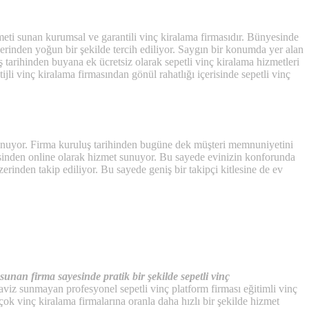
meti sunan kurumsal ve garantili vinç kiralama firmasıdır. Bünyesinde
erinden yoğun bir şekilde tercih ediliyor. Saygın bir konumda yer alan
ş tarihinden buyana ek ücretsiz olarak sepetli vinç kiralama hizmetleri
jli vinç kiralama firmasından gönül rahatlığı içerisinde sepetli vinç
sunuyor. Firma kuruluş tarihinden bugüne dek müşteri memnuniyetini
esinden online olarak hizmet sunuyor. Bu sayede evinizin konforunda
zerinden takip ediliyor. Bu sayede geniş bir takipçi kitlesine de ev
 sunan firma sayesinde pratik bir şekilde sepetli vinç
aviz sunmayan profesyonel sepetli vinç platform firması eğitimli vinç
çok vinç kiralama firmalarına oranla daha hızlı bir şekilde hizmet