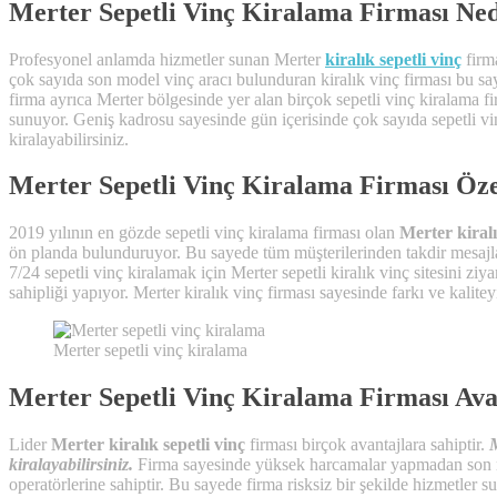
Merter Sepetli Vinç Kiralama Firması Ne
Profesyonel anlamda hizmetler sunan Merter
kiralık sepetli vinç
firma
çok sayıda son model vinç aracı bulunduran kiralık vinç firması bu sa
firma ayrıca Merter bölgesinde yer alan birçok sepetli vinç kiralama fi
sunuyor. Geniş kadrosu sayesinde gün içerisinde çok sayıda sepetli vinç
kiralayabilirsiniz.
Merter Sepetli Vinç Kiralama Firması Özel
2019 yılının en gözde sepetli vinç kiralama firması olan
Merter kiralı
ön planda bulunduruyor. Bu sayede tüm müşterilerinden takdir mesajla
7/24 sepetli vinç kiralamak için Merter sepetli kiralık vinç sitesini zi
sahipliği yapıyor. Merter kiralık vinç firması sayesinde farkı ve kalitey
Merter sepetli vinç kiralama
Merter Sepetli Vinç Kiralama Firması Ava
Lider
Merter kiralık sepetli vinç
firması birçok avantajlara sahiptir.
M
kiralayabilirsiniz.
Firma sayesinde yüksek harcamalar yapmadan son mode
operatörlerine sahiptir. Bu sayede firma risksiz bir şekilde hizmetler 