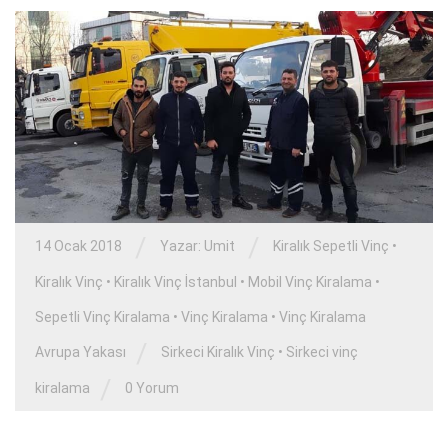
/
/
14 Ocak 2018
Yazar:
Umit
Kiralık Sepetli Vinç
•
Kiralık Vinç
•
Kiralık Vinç İstanbul
•
Mobil Vinç Kiralama
•
Sepetli Vinç Kiralama
•
Vinç Kiralama
•
Vinç Kiralama
/
Avrupa Yakası
Sirkeci Kiralık Vinç
•
Sirkeci vinç
/
kiralama
0 Yorum