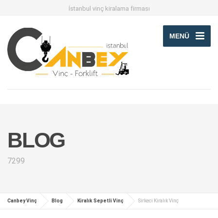
İstanbul vinç kiralama firması
MENÜ
BLOG
7299
Canbey Vinç
Blog
Kiralık Sepetli Vinç
Sirkeci Kiralık Vinç