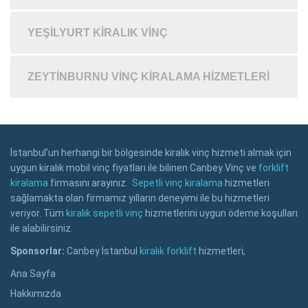
YEŞILYURT KIRALIK VINÇ
ZEYTINBURNU VINÇ KIRALAMA HIZMETLERI
İstanbul’un herhangi bir bölgesinde kiralık vinç hizmeti almak için
uygun kiralık mobil vinç fiyatları ile bilinen Canbey Vinç ve
forklift
kiralama
firmasını arayınız.
Sepetli vinç kiralama
hizmetleri
sağlamakta olan firmamız yılların deneyimi ile bu hizmetleri
veriyor. Tüm
kiralık sepetli vinç
hizmetlerini uygun ödeme koşulları
ile alabilirsiniz.
Sponsorlar:
Canbey İstanbul
kiralık forklift
hizmetleri,
Ana Sayfa
Hakkımızda