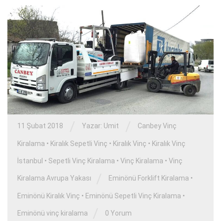
/
/
11 Şubat 2018
Yazar:
Umit
Canbey Vinç
Kiralama
•
Kiralık Sepetli Vinç
•
Kiralık Vinç
•
Kiralık Vinç
İstanbul
•
Sepetli Vinç Kiralama
•
Vinç Kiralama
•
Vinç
/
Kiralama Avrupa Yakası
Eminönü Forklift Kiralama
•
Eminönü Kiralık Vinç
•
Eminönü Sepetli Vinç Kiralama
•
/
Eminönü vinç kiralama
0 Yorum