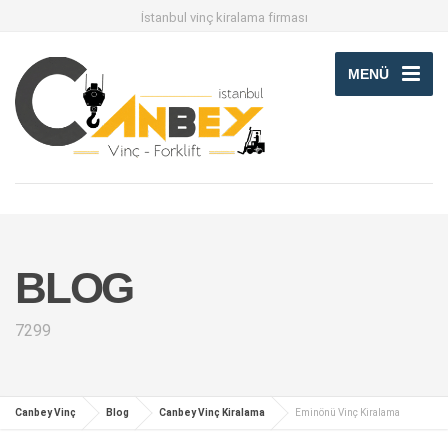
İstanbul vinç kiralama firması
MENÜ
BLOG
7299
Canbey Vinç
Blog
Canbey Vinç Kiralama
Eminönü Vinç Kiralama