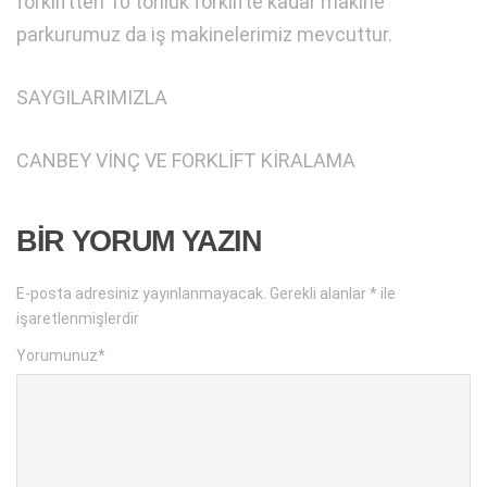
forkliftten 10 tonluk forklifte kadar makine
parkurumuz da iş makinelerimiz mevcuttur.
SAYGILARIMIZLA
CANBEY VİNÇ VE FORKLİFT KİRALAMA
BIR YORUM YAZIN
E-posta adresiniz yayınlanmayacak.
Gerekli alanlar
*
ile
işaretlenmişlerdir
Yorumunuz
*