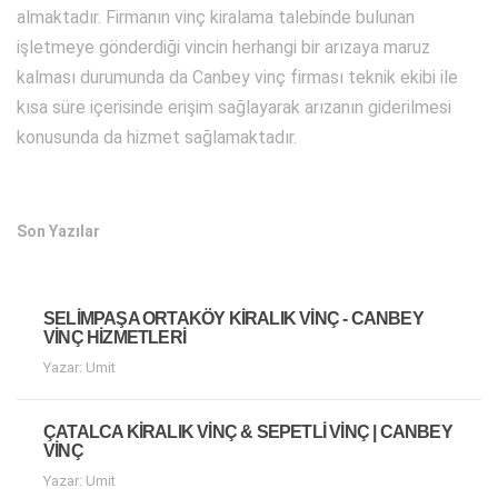
almaktadır. Firmanın vinç kiralama talebinde bulunan
işletmeye gönderdiği vincin herhangi bir arızaya maruz
kalması durumunda da Canbey vinç firması teknik ekibi ile
kısa süre içerisinde erişim sağlayarak arızanın giderilmesi
konusunda da hizmet sağlamaktadır.
Son Yazılar
SELIMPAŞA ORTAKÖY KIRALIK VINÇ - CANBEY
VINÇ HIZMETLERI
Yazar: Umit
ÇATALCA KIRALIK VINÇ & SEPETLI VINÇ | CANBEY
VINÇ
Yazar: Umit