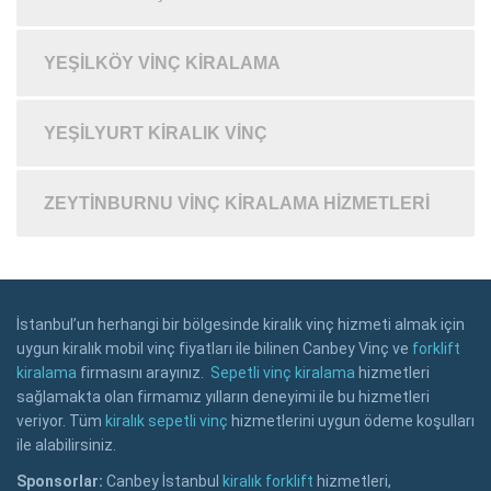
YEŞILKÖY VINÇ KIRALAMA
YEŞILYURT KIRALIK VINÇ
ZEYTINBURNU VINÇ KIRALAMA HIZMETLERI
İstanbul’un herhangi bir bölgesinde kiralık vinç hizmeti almak için
uygun kiralık mobil vinç fiyatları ile bilinen Canbey Vinç ve
forklift
kiralama
firmasını arayınız.
Sepetli vinç kiralama
hizmetleri
sağlamakta olan firmamız yılların deneyimi ile bu hizmetleri
veriyor. Tüm
kiralık sepetli vinç
hizmetlerini uygun ödeme koşulları
ile alabilirsiniz.
Sponsorlar:
Canbey İstanbul
kiralık forklift
hizmetleri,