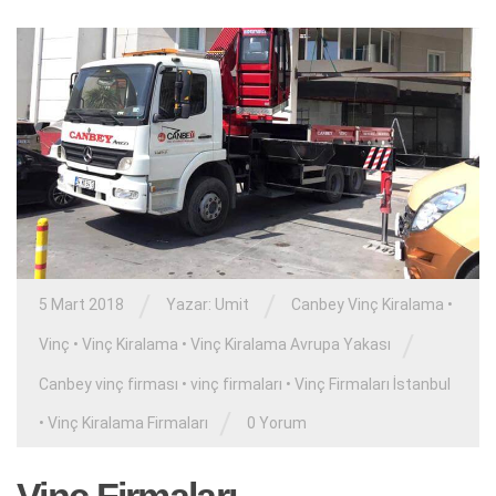
/
/
5 Mart 2018
Yazar:
Umit
Canbey Vinç Kiralama
•
/
Vinç
•
Vinç Kiralama
•
Vinç Kiralama Avrupa Yakası
Canbey vinç firması
•
vinç firmaları
•
Vinç Firmaları İstanbul
/
•
Vinç Kiralama Firmaları
0 Yorum