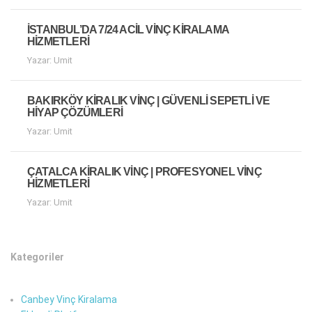
İSTANBUL’DA 7/24 ACIL VINÇ KIRALAMA
HIZMETLERI
Yazar: Umit
BAKIRKÖY KIRALIK VINÇ | GÜVENLI SEPETLI VE
HIYAP ÇÖZÜMLERI
Yazar: Umit
ÇATALCA KIRALIK VINÇ | PROFESYONEL VINÇ
HIZMETLERI
Yazar: Umit
Kategoriler
Canbey Vinç Kiralama