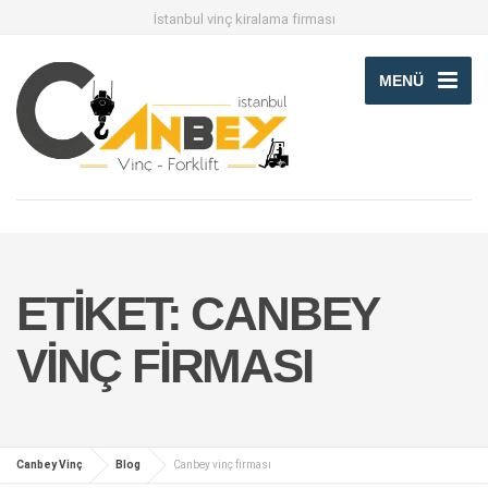
İstanbul vinç kiralama firması
MENÜ
ETIKET:
CANBEY
VINÇ FIRMASI
Canbey Vinç
Blog
Canbey vinç firması