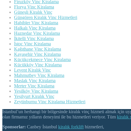
Firuzköy Vinç Kiralama
Florya Vinç Kiralama
Güneşli Kiralık Vinç
Güngören Kiralık Vinç Hizmetleri
Habibler Vinç Kiralama
Halkalı Vinç Kiralama
Haznedar Vinç Kiralama
İkitelli Vinç Kiralama
İstoç Vinç Kiralama
Kağıthane Vinç Kiralama
Kayaşehir Vinç Kiralama
Küçükçekmece Vinç Kiralama
Küçükköy Vinç Kiralama
Levent Kiralık Vinç
Mahmutbey Vinç Kiralama
Maslak Vinç Kiralama
Merter Vinç Kiralama
Yeşilköy Vinç Kiralama
Yeşilyurt Kiralık Vinç
Zeytinburnu Vinç Kiralama Hizmetleri
İstanbul’un herhangi bir bölgesinde kiralık vinç hizmeti almak için uy
olan firmamız yılların deneyimi ile bu hizmetleri veriyor. Tüm
kiralık 
Sponsorlar:
Canbey İstanbul
kiralık forklift
hizmetleri,