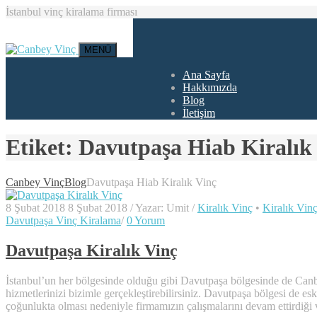
İstanbul vinç kiralama firması
MENÜ
Ana Sayfa
Hakkımızda
Blog
İletişim
Etiket:
Davutpaşa Hiab Kiralık
Canbey Vinç
Blog
Davutpaşa Hiab Kiralık Vinç
8 Şubat 2018
8 Şubat 2018
/
Yazar:
Umit
/
Kiralık Vinç
•
Kiralık Vinç
Davutpaşa Vinç Kiralama
/
0 Yorum
Davutpaşa Kiralık Vinç
İstanbul’un her bölgesinde olduğu gibi Davutpaşa bölgesinde de Ca
hizmetlerinizi bizimle gerçekleştirebilirsiniz. Davutpaşa bölgesi de e
çoğunlukta olması nedeniyle firmamızın çalışmalarını devam ettirdiği 