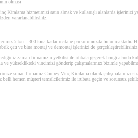
ğının olması
 Kiralama hizmetimizi satın almak ve kullanışlı alanlarda işlerinizi yapt
izden yararlanabilirsiniz.
lerimiz 5 ton – 300 tona kadar makine parkurumuzda bulunmaktadır. Hiab
rik çatı ve bina montaj ve demontaj işlerinizi de gerçekleştirebilirsiniz
diğiniz zaman firmamızın yetkilisi ile irtibata geçerek hangi alanda ku
jda ve yükseklikteki vincimizi gönderip çalışmalarınızı bizimle yapabilm
lerimize sunan firmamız Canbey Vinç Kiralama olarak çalışmalarınızı s
z belli hemen müşteri temsilcilerimiz ile irtibata geçin ve sorunsuz şekil