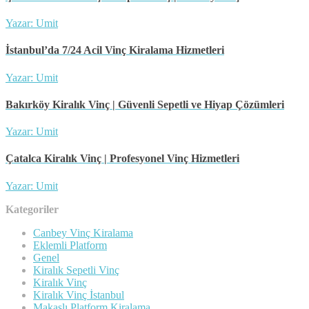
Yazar: Umit
İstanbul’da 7/24 Acil Vinç Kiralama Hizmetleri
Yazar: Umit
Bakırköy Kiralık Vinç | Güvenli Sepetli ve Hiyap Çözümleri
Yazar: Umit
Çatalca Kiralık Vinç | Profesyonel Vinç Hizmetleri
Yazar: Umit
Kategoriler
Canbey Vinç Kiralama
Eklemli Platform
Genel
Kiralık Sepetli Vinç
Kiralık Vinç
Kiralık Vinç İstanbul
Makaslı Platform Kiralama