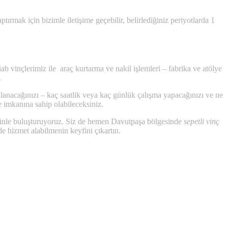
ırmak için bizimle iletişime geçebilir, belirlediğiniz periyotlarda 1
 vinçlerimiz ile araç kurtarma ve nakil işlemleri – fabrika ve atölye
.
llanacağınızı – kaç saatlik veya kaç günlük çalışma yapacağınızı ve ne
e imkanına sahip olabileceksiniz.
izinle buluşturuyoruz. Siz de hemen Davutpaşa bölgesinde
sepetli vinç
de hizmet alabilmenin keyfini çıkartın.