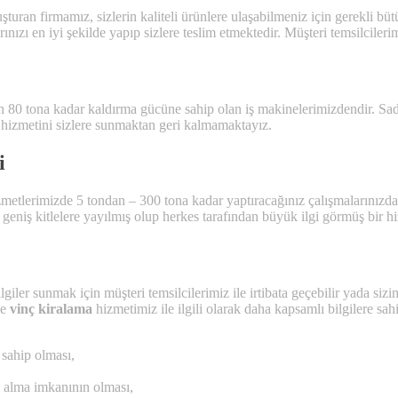
uşturan firmamız, sizlerin kaliteli ürünlere ulaşabilmeniz için gerekli b
nızı en iyi şekilde yapıp sizlere teslim etmektedir. Müşteri temsilcilerimi
 80 tona kadar kaldırma gücüne sahip olan iş makinelerimizdendir. Sade
ç hizmetini sizlere sunmaktan geri kalmamaktayız.
i
metlerimizde 5 tondan – 300 tona kadar yaptıracağınız çalışmalarınızda 
eniş kitlelere yayılmış olup herkes tarafından büyük ilgi görmüş bir hi
ilgiler sunmak için müşteri temsilcilerimiz ile irtibata geçebilir yada s
ve
vinç kiralama
hizmetimiz ile ilgili olarak daha kapsamlı bilgilere sahi
 sahip olması,
m alma imkanının olması,