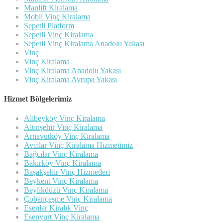
Manlift Kiralama
Mobil Vinç Kiralama
Sepetli Platform
Sepetli Vinç Kiralama
Sepetli Vinç Kiralama Anadolu Yakası
Vinç
Vinç Kiralama
Vinç Kiralama Anadolu Yakası
Vinç Kiralama Avrupa Yakası
Hizmet Bölgelerimiz
Alibeyköy Vinç Kiralama
Altınşehir Vinç Kiralama
Arnavutköy Vinç Kiralama
Avcılar Vinç Kiralama Hizmetimiz
Bağcılar Vinç Kiralama
Bakırköy Vinç Kiralama
Başakşehir Vinç Hizmetleri
Beykent Vinç Kiralama
Beylikdüzü Vinç Kiralama
Çobançeşme Vinç Kiralama
Esenler Kiralık Vinç
Esenyurt Vinç Kiralama