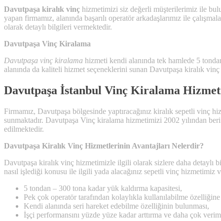
Davutpaşa kiralık vinç
hizmetimizi siz değerli müşterilerimiz ile bul
yapan firmamız, alanında başarılı operatör arkadaşlarımız ile çalışmaları
olarak detaylı bilgileri vermektedir.
Davutpaşa Vinç Kiralama
Davutpaşa vinç kiralama
hizmeti kendi alanında tek hamlede 5 tondan
alanında da kaliteli hizmet seçeneklerini sunan Davutpaşa kiralık vin
Davutpaşa İstanbul Vinç Kiralama Hizmet
Firmamız, Davutpaşa bölgesinde yaptıracağınız kiralık sepetli vinç hiz
sunmaktadır. Davutpaşa Vinç kiralama hizmetimizi 2002 yılından beri g
edilmektedir.
Davutpaşa Kiralık Vinç Hizmetlerinin Avantajları Nelerdir?
Davutpaşa kiralık vinç hizmetimizle ilgili olarak sizlere daha detaylı b
nasıl işlediği konusu ile ilgili yada alacağınız sepetli vinç hizmetimiz 
5 tondan – 300 tona kadar yük kaldırma kapasitesi,
Pek çok operatör tarafından kolaylıkla kullanılabilme özelliğine
Kendi alanında seri hareket edebilme özelliğinin bulunması,
İşçi performansını yüzde yüze kadar arttırma ve daha çok veri