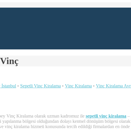
 Vinç
 İstanbul
•
Sepetli Vinç Kiralama
•
Vinç Kiralama
•
Vinç Kiralama Avr
nbey Vinç Kiralama olarak uzman kadromuz ile
sepetli vinç kiralama
–
ski yapılanma bölgesi olduğundan dolayı kentsel dönüşüm bölgesi olarak –
ve vinç kiralama hizmeti konusunda tercih edildiği firmalardan en önde 