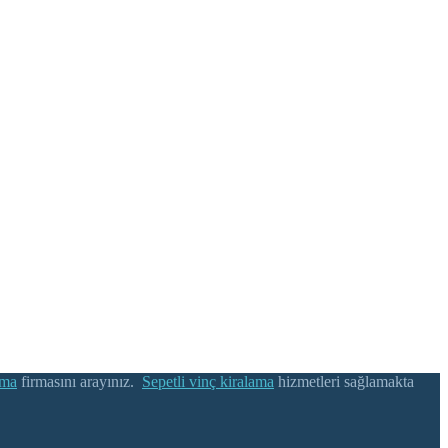
ama
firmasını arayınız.
Sepetli vinç kiralama
hizmetleri sağlamakta