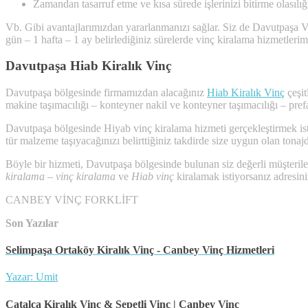
Zamandan tasarruf etme ve kısa sürede işlerinizi bitirme olasılı
Vb. Gibi avantajlarımızdan yararlanmanızı sağlar. Siz de Davutpaşa Vinç
gün – 1 hafta – 1 ay belirlediğiniz sürelerde vinç kiralama hizmetlerim
Davutpaşa Hiab Kiralık Vinç
Davutpaşa bölgesinde firmamızdan alacağınız
Hiab Kiralık Vinç
çeşit
makine taşımacılığı – konteyner nakil ve konteyner taşımacılığı – prefab
Davutpaşa bölgesinde Hiyab vinç kiralama hizmeti gerçekleştirmek iste
tür malzeme taşıyacağınızı belirttiğiniz takdirde size uygun olan tona
Böyle bir hizmeti, Davutpaşa bölgesinde bulunan siz değerli müşteri
kiralama
–
vinç kiralama
ve
Hiab vinç
kiralamak istiyorsanız adresini
CANBEY VİNÇ FORKLİFT
Son Yazılar
Selimpaşa Ortaköy Kiralık Vinç - Canbey Vinç Hizmetleri
Yazar: Umit
Çatalca Kiralık Vinç & Sepetli Vinç | Canbey Vinç