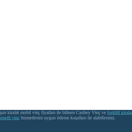
gun kiralık mobil vinç fiyatları ile bilinen Canbey Vinç ve
forklift kiral
sepetli vinç
hizmetlerini uygun ödeme koşulları ile alabilirsiniz.