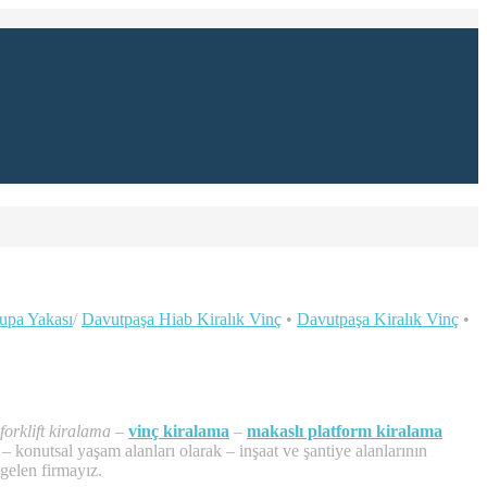
upa Yakası
/
Davutpaşa Hiab Kiralık Vinç
•
Davutpaşa Kiralık Vinç
•
forklift kiralama
–
vinç kiralama
–
makaslı platform kiralama
 konutsal yaşam alanları olarak – inşaat ve şantiye alanlarının
gelen firmayız.