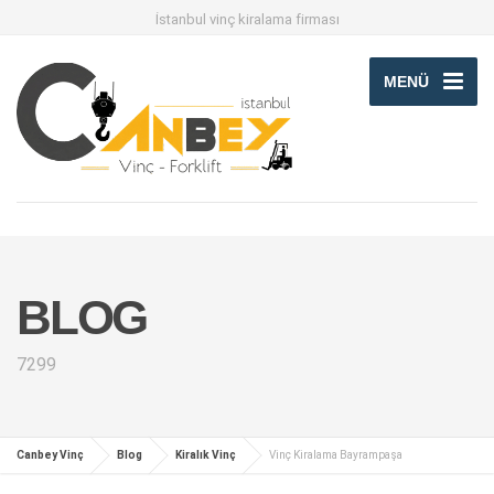
İstanbul vinç kiralama firması
MENÜ
BLOG
7299
Canbey Vinç
Blog
Kiralık Vinç
Vinç Kiralama Bayrampaşa