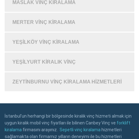
MASLAK VINÇ KIRALAMA
MERTER VINÇ KIRALAMA
YEŞILKÖY VINÇ KIRALAMA
YEŞILYURT KIRALIK VINÇ
ZEYTINBURNU VINÇ KIRALAMA HIZMETLERI
İstanbul’un herhangi bir bölgesinde kiralık vinç hizmeti almak için
uygun kiralık mobil vinç fiyatları ile bilinen Canbey Vinç ve
forklift
kiralama
firmasını arayınız.
Sepetli vinç kiralama
hizmetleri
sağlamakta olan firmamız yılların deneyimi ile bu hizmetleri