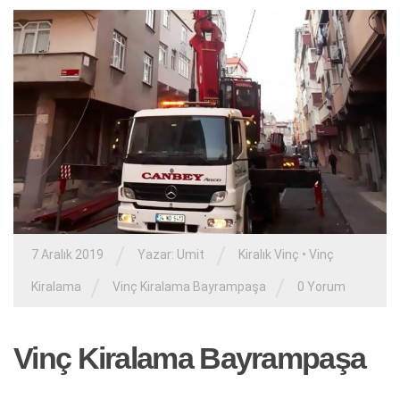
/
/
7 Aralık 2019
Yazar:
Umit
Kiralık Vinç
•
Vinç
/
/
Kiralama
Vinç Kiralama Bayrampaşa
0 Yorum
Vinç Kiralama Bayrampaşa