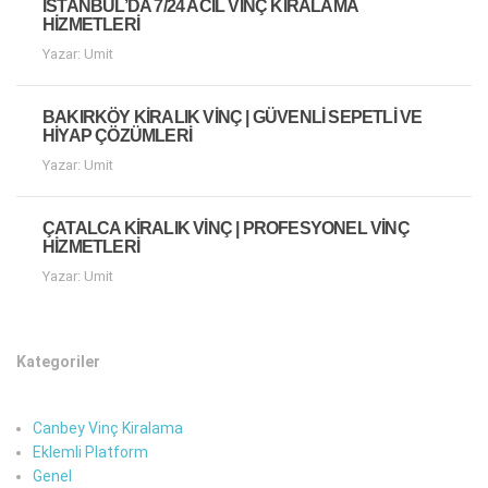
İSTANBUL’DA 7/24 ACIL VINÇ KIRALAMA
HIZMETLERI
Yazar: Umit
BAKIRKÖY KIRALIK VINÇ | GÜVENLI SEPETLI VE
HIYAP ÇÖZÜMLERI
Yazar: Umit
ÇATALCA KIRALIK VINÇ | PROFESYONEL VINÇ
HIZMETLERI
Yazar: Umit
Kategoriler
Canbey Vinç Kiralama
Eklemli Platform
Genel