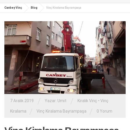
Canbey Vinç
Blog
Vinç Kiralama Bayrampaşa
/
/
7 Aralık 2019
Yazar:
Umit
Kiralık Vinç
•
Vinç
/
/
Kiralama
Vinç Kiralama Bayrampaşa
0 Yorum