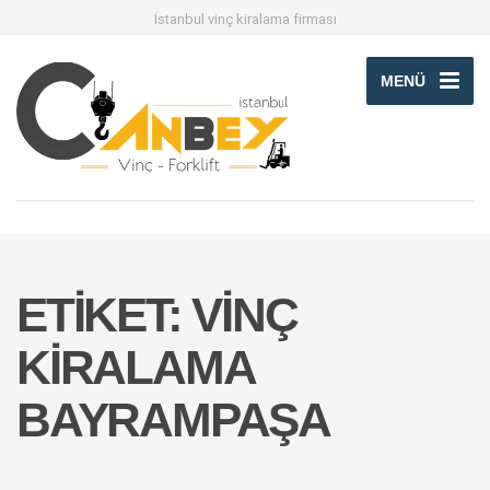
İstanbul vinç kiralama firması
MENÜ
ETIKET:
VINÇ
KIRALAMA
BAYRAMPAŞA