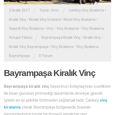
/
/
3 Aralık 2017
Yazar:
Umit
Canbey Vinç Kiralama
•
Kiralık Vinç
•
Kiralık Vinç İstanbul
•
Mobil Vinç Kiralama
•
Sepetli Vinç Kiralama
•
Vinç
•
Vinç Kiralama
•
Vinç Kiralama
/
Avrupa Yakası
Bayrampaşa Kiralık Vinç
•
Kiralık Vinç
•
Kiralık Vinç Bayrampaşa
•
Vinç Kiralama
•
Vinç Kiralama
/
Bayrampaşa
0 Yorum
Bayrampaşa Kiralık Vinç
Bayrampaşa kiralık vinç
hayatımızı kolaylaştıran özellikleri
ile insan gücünün yetmediği durumlarda devreye girerek
İşlerin en iyi şekilde bitirmeleri sağlamaktadır. Canbey
vinç
kiralama
olarak Bayrampaşa bölgesinde bulunan
müşterilerimize böyle bir hizmeti almaktan geri