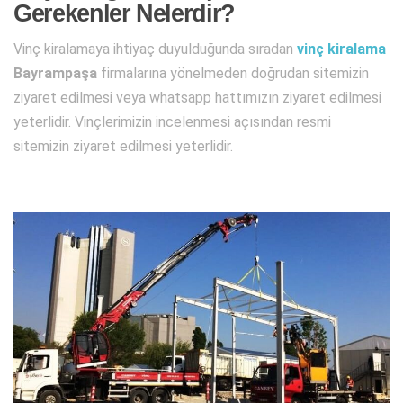
Gerekenler Nelerdir?
Vinç kiralamaya ihtiyaç duyulduğunda sıradan
vinç kiralama
Bayrampaşa
firmalarına yönelmeden doğrudan sitemizin
ziyaret edilmesi veya whatsapp hattımızın ziyaret edilmesi
yeterlidir. Vinçlerimizin incelenmesi açısından resmi
sitemizin ziyaret edilmesi yeterlidir.