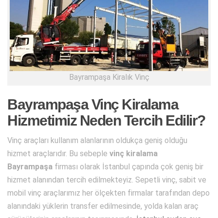
Bayrampaşa Kiralık Vinç
Bayrampaşa Vinç Kiralama
Hizmetimiz Neden Tercih Edilir?
Vinç araçları kullanım alanlarının oldukça geniş olduğu
hizmet araçlarıdır. Bu sebeple
vinç kiralama
Bayrampaşa
firması olarak İstanbul çapında çok geniş bir
hizmet alanından tercih edilmekteyiz. Sepetli vinç, sabit ve
mobil vinç araçlarımız her ölçekten firmalar tarafından depo
alanındaki yüklerin transfer edilmesinde, yolda kalan araç