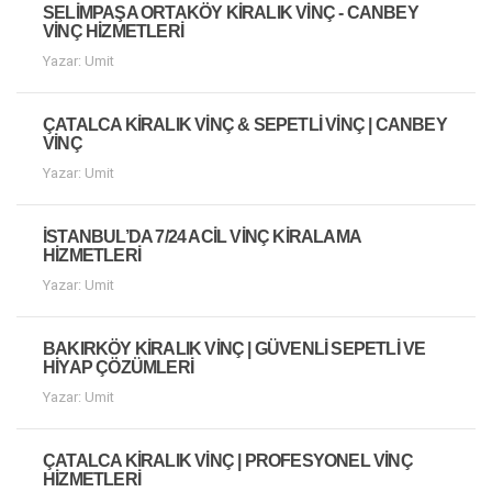
SELIMPAŞA ORTAKÖY KIRALIK VINÇ - CANBEY
VINÇ HIZMETLERI
Yazar: Umit
ÇATALCA KIRALIK VINÇ & SEPETLI VINÇ | CANBEY
VINÇ
Yazar: Umit
İSTANBUL’DA 7/24 ACIL VINÇ KIRALAMA
HIZMETLERI
Yazar: Umit
BAKIRKÖY KIRALIK VINÇ | GÜVENLI SEPETLI VE
HIYAP ÇÖZÜMLERI
Yazar: Umit
ÇATALCA KIRALIK VINÇ | PROFESYONEL VINÇ
HIZMETLERI