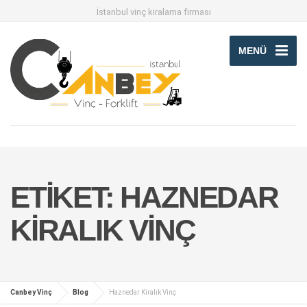
İstanbul vinç kiralama firması
MENÜ
ETIKET:
HAZNEDAR
KIRALIK VINÇ
Canbey Vinç
Blog
Haznedar Kiralık Vinç