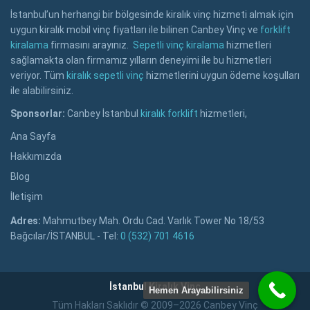
İstanbul’un herhangi bir bölgesinde kiralık vinç hizmeti almak için
uygun kiralık mobil vinç fiyatları ile bilinen Canbey Vinç ve
forklift
kiralama
firmasını arayınız.
Sepetli vinç kiralama
hizmetleri
sağlamakta olan firmamız yılların deneyimi ile bu hizmetleri
veriyor. Tüm
kiralık sepetli vinç
hizmetlerini uygun ödeme koşulları
ile alabilirsiniz.
Sponsorlar:
Canbey İstanbul
kiralık forklift
hizmetleri,
Ana Sayfa
Hakkımızda
Blog
İletişim
Adres:
Mahmutbey Mah. Ordu Cad. Varlık Tower No 18/53
Bağcılar/İSTANBUL - Tel:
0 (532) 701 4616
İstanbul Kiralık Vinç
Hemen Arayabilirsiniz
Tüm Hakları Saklıdır © 2009–2026 Canbey Vinç