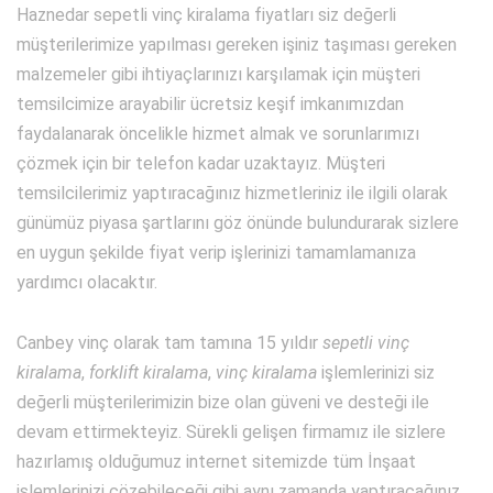
Haznedar sepetli vinç kiralama fiyatları siz değerli
müşterilerimize yapılması gereken işiniz taşıması gereken
malzemeler gibi ihtiyaçlarınızı karşılamak için müşteri
temsilcimize arayabilir ücretsiz keşif imkanımızdan
faydalanarak öncelikle hizmet almak ve sorunlarımızı
çözmek için bir telefon kadar uzaktayız. Müşteri
temsilcilerimiz yaptıracağınız hizmetleriniz ile ilgili olarak
günümüz piyasa şartlarını göz önünde bulundurarak sizlere
en uygun şekilde fiyat verip işlerinizi tamamlamanıza
yardımcı olacaktır.
Canbey vinç olarak tam tamına 15 yıldır
sepetli vinç
kiralama
,
forklift kiralama
,
vinç kiralama
işlemlerinizi siz
değerli müşterilerimizin bize olan güveni ve desteği ile
devam ettirmekteyiz. Sürekli gelişen firmamız ile sizlere
hazırlamış olduğumuz internet sitemizde tüm İnşaat
işlemlerinizi çözebileceği gibi aynı zamanda yaptıracağınız