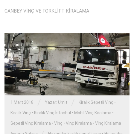
CANBEY VİNÇ VE FORKLİFT KİRALAMA
/
/
1 Mart 2018
Yazar:
Umit
Kiralık Sepetli Vinç
•
Kiralık Vinç
•
Kiralık Vinç İstanbul
•
Mobil Vinç Kiralama
•
Sepetli Vinç Kiralama
•
Vinç
•
Vinç Kiralama
•
Vinç Kiralama
Avrupa Yakası
Haznedar kiralık sepetli vinç
•
Haznedar