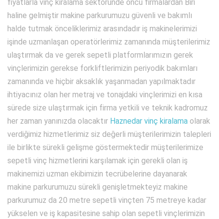
fiyatlarla vinç kiralama sektöründe öncü firmalardan Biri
haline gelmiştir makine parkurumuzu güvenli ve bakımlı
halde tutmak önceliklerimiz arasındadır iş makinelerimizi
işinde uzmanlaşan operatörlerimiz zamanında müşterilerimiz
ulaştırmak da ve gerek sepetli platformlarımızın gerek
vinçlerimizin gerekse forkliftlerimizin periyodik bakımları
zamanında ve hiçbir aksaklık yaşanmadan yapılmaktadır
ihtiyacınız olan her metraj ve tonajdaki vinçlerimizi en kısa
sürede size ulaştırmak için firma yetkili ve teknik kadromuz
her zaman yanınızda olacaktır
Haznedar vinç kiralama
olarak
verdiğimiz hizmetlerimiz siz değerli müşterilerimizin talepleri
ile birlikte sürekli gelişme göstermektedir müşterilerimize
sepetli vinç hizmetlerini karşılamak için gerekli olan iş
makinemizi uzman ekibimizin tecrübelerine dayanarak
makine parkurumuzu sürekli genişletmekteyiz makine
parkurumuz da 20 metre sepetli vinçten 75 metreye kadar
yükselen ve iş kapasitesine sahip olan sepetli vinçlerimizin