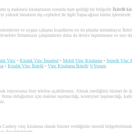
atta iş makinesi kiralamanın zorunlu hale geldiği bir bölgedir
İkitelli ki
z yüksek binaların dış cepheleri ile ilgili Yapacağınız bütün işlemlerde
lemlerini ve uygun çalışma koşullarını en ön planda tutmaktayız İkitell
 destekler firmamızın çalışmalarını daha da ileriye taşınmasına ve size 
alık Vinç
•
Kiralık Vinç İstanbul
•
Mobil Vinç Kiralama
•
Sepetli Vinç 
ama
•
Kiralık Vinç İkitelli
•
Vinç Kiralama İkitelli
/
0 Yorum
 istiyorsanız bize telefon açabilirsiniz. Almak istediğiniz hizmet ile ilg
r firma olduğumuz için makine taşımacılığı, konteyner taşımacılığı, ka
iz.
n Canbey vinç kiralama olarak hizmet verdiğimiz önemli bölgelerimizden 
yaç duyulmaktadır.