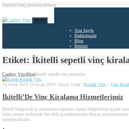
İstanbul vinç kiralama firması
MENÜ
Ana Sayfa
Hakkımızda
Blog
İletişim
Etiket:
İkitelli sepetli vinç kira
Canbey Vinç
Blog
İkitelli sepetli vinç kiralama
25 Ocak 2019
25 Ocak 2019
/
Yazar:
Umit
/
Kiralık Vinç
•
Vinç Kira
İkitelli’De Vinç Kiralama Hizmetlerimiz
İkitelli bölgesi de İş alanlarının organize sanayi bölgelerine içinde
birisi olması nedeniyle her türlü iş makinelerine ihtiyaç duyulmaktadı
karşılamaktadır.