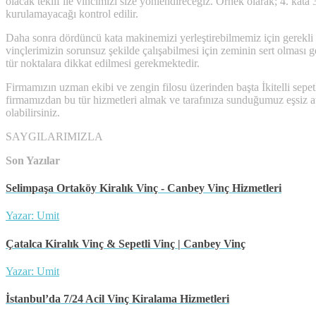
olacak teklif ile vincimizi size yönlendireceğiz. Örnek olarak; 4. ka
kurulamayacağı kontrol edilir.
Daha sonra dördüncü kata makinemizi yerleştirebilmemiz için gerekli öl
vinçlerimizin sorunsuz şekilde çalışabilmesi için zeminin sert olması
tür noktalara dikkat edilmesi gerekmektedir.
Firmamızın uzman ekibi ve zengin filosu üzerinden başta İkitelli sepet
firmamızdan bu tür hizmetleri almak ve tarafınıza sunduğumuz eşsiz avan
olabilirsiniz.
SAYGILARIMIZLA
Son Yazılar
Selimpaşa Ortaköy Kiralık Vinç - Canbey Vinç Hizmetleri
Yazar: Umit
Çatalca Kiralık Vinç & Sepetli Vinç | Canbey Vinç
Yazar: Umit
İstanbul’da 7/24 Acil Vinç Kiralama Hizmetleri