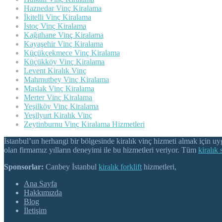
Haznedar Vinç Kiralama
İkitelli Vinç Kiralama
İstoç Vinç Kiralama
Kağıthane Vinç Kiralama
Kayaşehir Vinç Kiralama
Küçükçekmece Vinç Kiralama
Küçükköy Vinç Kiralama
Levent Kiralık Vinç
Mahmutbey Vinç Kiralama
Maslak Vinç Kiralama
Merter Vinç Kiralama
Yeşilköy Vinç Kiralama
Yeşilyurt Kiralık Vinç
Zeytinburnu Vinç Kiralama Hizmetleri
İstanbul’un herhangi bir bölgesinde kiralık vinç hizmeti almak için uy
olan firmamız yılların deneyimi ile bu hizmetleri veriyor. Tüm
kiralık 
Sponsorlar:
Canbey İstanbul
kiralık forklift
hizmetleri,
Ana Sayfa
Hakkımızda
Blog
İletişim