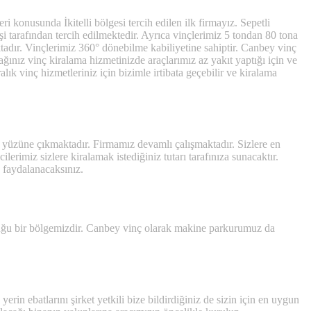
i konusunda İkitelli bölgesi tercih edilen ilk firmayız. Sepetli
i tarafından tercih edilmektedir. Ayrıca vinçlerimiz 5 tondan 80 tona
maktadır. Vinçlerimiz 360° dönebilme kabiliyetine sahiptir. Canbey vinç
ğınız vinç kiralama hizmetinizde araçlarımız az yakıt yaptığı için ve
iralık vinç hizmetleriniz için bizimle irtibata geçebilir ve kiralama
gün yüzüne çıkmaktadır. Firmamız devamlı çalışmaktadır. Sizlere en
ilerimiz sizlere kiralamak istediğiniz tutarı tarafınıza sunacaktır.
n faydalanacaksınız.
olduğu bir bölgemizdir. Canbey vinç olarak makine parkurumuz da
rin ebatlarını şirket yetkili bize bildirdiğiniz de sizin için en uygun