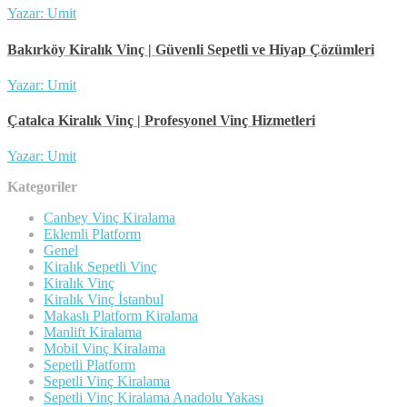
Yazar: Umit
Bakırköy Kiralık Vinç | Güvenli Sepetli ve Hiyap Çözümleri
Yazar: Umit
Çatalca Kiralık Vinç | Profesyonel Vinç Hizmetleri
Yazar: Umit
Kategoriler
Canbey Vinç Kiralama
Eklemli Platform
Genel
Kiralık Sepetli Vinç
Kiralık Vinç
Kiralık Vinç İstanbul
Makaslı Platform Kiralama
Manlift Kiralama
Mobil Vinç Kiralama
Sepetli Platform
Sepetli Vinç Kiralama
Sepetli Vinç Kiralama Anadolu Yakası