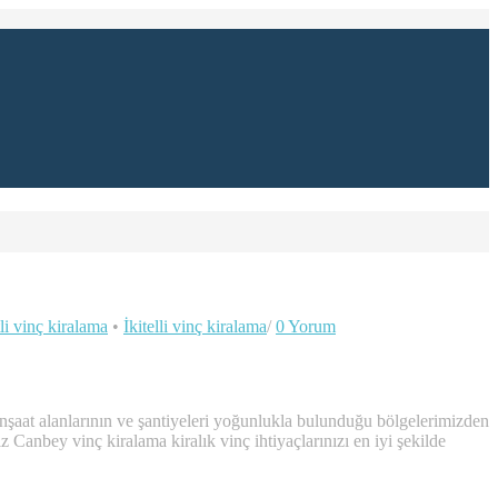
tli vinç kiralama
•
İkitelli vinç kiralama
/
0 Yorum
İnşaat alanlarının ve şantiyeleri yoğunlukla bulunduğu bölgelerimizden
Canbey vinç kiralama kiralık vinç ihtiyaçlarınızı en iyi şekilde