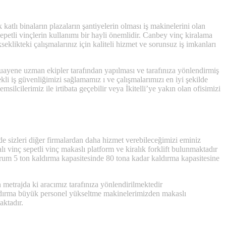
k katlı binaların plazaların şantiyelerin olması iş makinelerini olan
e sepetli vinçlerin kullanımı bir hayli önemlidir. Canbey vinç kiralama
eklikteki çalışmalarınız için kaliteli hizmet ve sorunsuz iş imkanları
uayene uzman ekipler tarafından yapılması ve tarafınıza yönlendirmiş
i iş güvenliğimizi sağlamamız ı ve çalışmalarımızı en iyi şekilde
lcilerimiz ile irtibata geçebilir veya İkitelli’ye yakın olan ofisimizi
zde sizleri diğer firmalardan daha hizmet verebileceğimizi eminiz
 vinç sepetli vinç makaslı platform ve kiralık forklift bulunmaktadır
durum 5 ton kaldırma kapasitesinde 80 tona kadar kaldırma kapasitesine
 metrajda ki aracımız tarafınıza yönlendirilmektedir
n kaldırma büyük personel yükseltme makinelerimizden makaslı
aktadır.