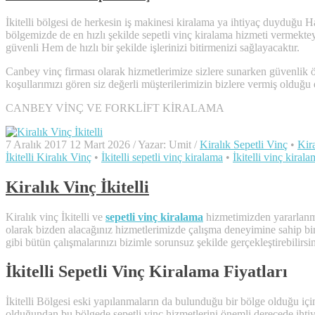
İkitelli bölgesi de herkesin iş makinesi kiralama ya ihtiyaç duyduğu H
bölgemizde de en hızlı şekilde sepetli vinç kiralama hizmeti vermekteyi
güvenli Hem de hızlı bir şekilde işlerinizi bitirmenizi sağlayacaktır.
Canbey vinç firması olarak hizmetlerimize sizlere sunarken güvenlik ön
koşullarımızı gören siz değerli müşterilerimizin bizlere vermiş olduğu
CANBEY VİNÇ VE FORKLİFT KİRALAMA
7 Aralık 2017
12 Mart 2026
/
Yazar:
Umit
/
Kiralık Sepetli Vinç
•
Kir
İkitelli Kiralık Vinç
•
İkitelli sepetli vinç kiralama
•
İkitelli vinç kiral
Kiralık Vinç İkitelli
Kiralık vinç İkitelli ve
sepetli vinç kiralama
hizmetimizden yararlanmak
olarak bizden alacağınız hizmetlerimizde çalışma deneyimine sahip bi
gibi bütün çalışmalarınızı bizimle sorunsuz şekilde gerçekleştirebilirsin
İkitelli Sepetli Vinç Kiralama Fiyatları
İkitelli Bölgesi eski yapılanmaların da bulunduğu bir bölge olduğu içi
olduğundan bu bölgede sepetli vinç hizmetlerini önemli derecede ihti