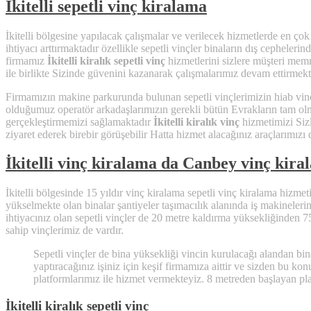
İkitelli sepetli vinç kiralama
İkitelli bölgesine yapılacak çalışmalar ve verilecek hizmetlerde en çok t
ihtiyacı arttırmaktadır özellikle sepetli vinçler binaların dış cepheleri
firmamız
İkitelli kiralık sepetli vinç
hizmetlerini sizlere müşteri memnu
ile birlikte Sizinde güvenini kazanarak çalışmalarımız devam ettirmekt
Firmamızın makine parkurunda bulunan sepetli vinçlerimizin hiab vinç
olduğumuz operatör arkadaşlarımızın gerekli bütün Evrakların tam olma
gerçekleştirmemizi sağlamaktadır
İkitelli kiralık vinç
hizmetimizi Sizl
ziyaret ederek birebir görüşebilir Hatta hizmet alacağınız araçlarımızı
İkitelli vinç kiralama da Canbey vinç kir
İkitelli bölgesinde 15 yıldır vinç kiralama sepetli vinç kiralama hizm
yükselmekte olan binalar şantiyeler taşımacılık alanında iş makineler
ihtiyacınız olan sepetli vinçler de 20 metre kaldırma yüksekliğinden 
sahip vinçlerimiz de vardır.
Sepetli vinçler de bina yüksekliği vincin kurulacağı alandan bi
yaptıracağınız işiniz için keşif firmamıza aittir ve sizden bu k
platformlarımız ile hizmet vermekteyiz. 8 metreden başlayan p
İkitelli kiralık sepetli vinç