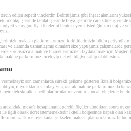
ercih edilen sepetli vinçlerdir. Belirttiğimiz gibi İnşaat alanlarını yükse
ndeki montaj işlerinde tadilat işlerinde boya işlerinde cam silme işlerind
niyeti ve uygun fiyat ilkelerini benimseyerek istediğiniz metraj ve yüks
eyiz.
lerimizin makaslı platformlarımızın forkliftlerimizin bütün periyodik m
sı ve alanında uzmanlaşmış olmaları size yaptığımız çalışmalarda gerekl
erde sorunsuzca almak ve hizmetlerimizden faydalanmak için Müşteri temsi
 da makine parkurumuz inceleyip detaylı bilgiye sahip olabilirsiniz.
alama
eti vermekteyiz son zamanlarda sürekli gelişme gösteren İkitelli bölgemi
ini ihtiyaç duymaktadır Canbey vinç olarak makine parkurumuz da kancalı
75 metre teleskopik sepetli platformlar mevcuttur kancalı vinçlerde bu 
na arasındaki mesafe hesaplanarak gerekli ölçüler alındıktan sonra uygun
onu ile ilgili olarak ücret istememektedir İkitelli bölgesinde kapalı ola
latformumuz 18 metreye kadar yükselen makaslı platformlarımız bulunm