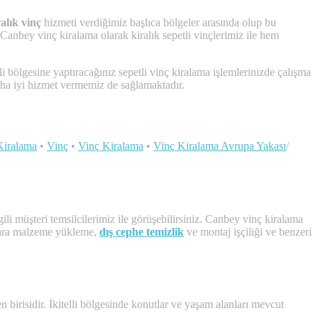
ralık vinç
hizmeti verdiğimiz başlıca bölgeler arasında olup bu
 Canbey vinç kiralama olarak kiralık sepetli vinçlerimiz ile hem
i bölgesine yaptıracağınız sepetli vinç kiralama işlemlerinizde çalışma
daha iyi hizmet vermemiz de sağlamaktadır.
Kiralama
•
Vinç
•
Vinç Kiralama
•
Vinç Kiralama Avrupa Yakası
/
ili müşteri temsilcilerimiz ile görüşebilirsiniz. Canbey vinç kiralama
tlara malzeme yükleme,
dış cephe temizlik
ve montaj işçiliği ve benzeri
birisidir. İkitelli bölgesinde konutlar ve yaşam alanları mevcut