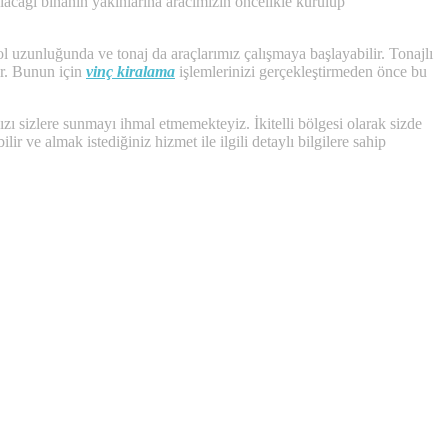
lacağı binanın yakınlarına aracımızın öncelikle kurulup
ol uzunluğunda ve tonaj da araçlarımız çalışmaya başlayabilir. Tonajlı
ir. Bunun için
vinç kiralama
işlemlerinizi gerçekleştirmeden önce bu
ınızı sizlere sunmayı ihmal etmemekteyiz. İkitelli bölgesi olarak sizde
 ve almak istediğiniz hizmet ile ilgili detaylı bilgilere sahip