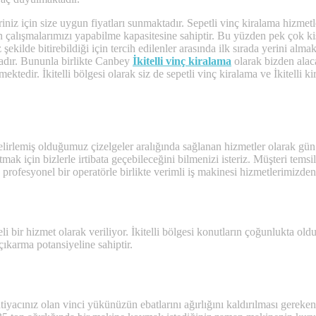
iz için size uygun fiyatları sunmaktadır. Sepetli vinç kiralama hizmetler
 çalışmalarımızı yapabilme kapasitesine sahiptir. Bu yüzden pek çok kiş
 şekilde bitirebildiği için tercih edilenler arasında ilk sırada yerini al
tadır. Bununla birlikte Canbey
İkitelli vinç kiralama
olarak bizden alaca
mektedir. İkitelli bölgesi olarak siz de sepetli vinç kiralama ve İkitelli k
in belirlemiş olduğumuz çizelgeler aralığında sağlanan hizmetler olarak 
mak için bizlerle irtibata geçebileceğini bilmenizi isteriz. Müşteri temsilc
 profesyonel bir operatörle birlikte verimli iş makinesi hizmetlerimizde
eli bir hizmet olarak veriliyor. İkitelli bölgesi konutların çoğunlukta 
 çıkarma potansiyeline sahiptir.
acınız olan vinci yükünüzün ebatlarını ağırlığını kaldırılması gereken ye