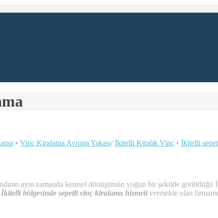
lama
lama
•
Vinç Kiralama Avrupa Yakası
/
İkitelli Kiralık Vinç
•
İkitelli sepe
 barındıran aynı zamanda kentsel dönüşümün yoğun bir şekilde görüldüğü 
r
İkitelli bölgesinde sepetli vinç kiralama hizmet
i
vermekte olan firmamız 