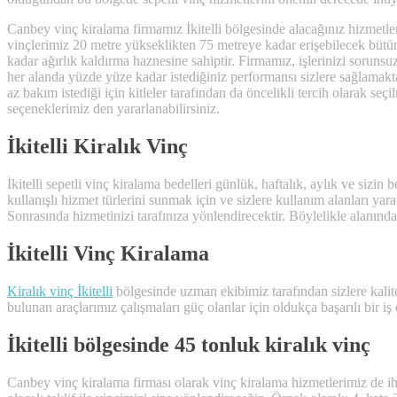
Canbey vinç kiralama firmamız İkitelli bölgesinde alacağınız hizmetlerin
vinçlerimiz 20 metre yükseklikten 75 metreye kadar erişebilecek bütün
kadar ağırlık kaldırma haznesine sahiptir. Firmamız, işlerinizi sorunsuz
her alanda yüzde yüze kadar istediğiniz performansı sizlere sağlamak
az bakım istediği için kitleler tarafından da öncelikli tercih olarak seçil
seçeneklerimiz den yararlanabilirsiniz.
İkitelli Kiralık Vinç
İkitelli sepetli vinç kiralama bedelleri günlük, haftalık, aylık ve siz
kullanışlı hizmet türlerini sunmak için ve sizlere kullanım alanları yarat
Sonrasında hizmetinizi tarafınıza yönlendirecektir. Böylelikle alanında
İkitelli Vinç Kiralama
Kiralık vinç İkitelli
bölgesinde uzman ekibimiz tarafından sizlere kalit
bulunan araçlarımız çalışmaları güç olanlar için oldukça başarılı bir iş
İkitelli bölgesinde 45 tonluk kiralık vinç
Canbey vinç kiralama firması olarak vinç kiralama hizmetlerimiz de ihtiy