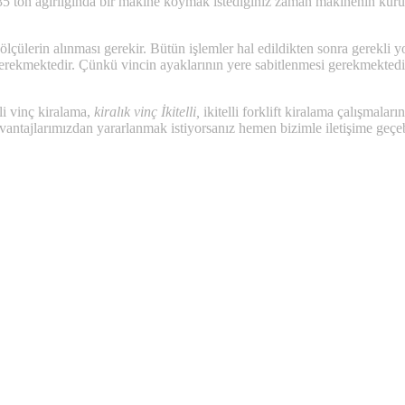
ta 35 ton ağırlığında bir makine koymak istediğiniz zaman makinenin kuru
çülerin alınması gerekir. Bütün işlemler hal edildikten sonra gerekli y
 gerekmektedir. Çünkü vincin ayaklarının yere sabitlenmesi gerekmekted
li vinç kiralama,
kiralık vinç İkitelli,
ikitelli forklift kiralama çalışmalar
tajlarımızdan yararlanmak istiyorsanız hemen bizimle iletişime geçebilir