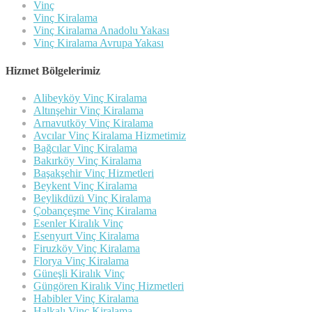
Vinç
Vinç Kiralama
Vinç Kiralama Anadolu Yakası
Vinç Kiralama Avrupa Yakası
Hizmet Bölgelerimiz
Alibeyköy Vinç Kiralama
Altınşehir Vinç Kiralama
Arnavutköy Vinç Kiralama
Avcılar Vinç Kiralama Hizmetimiz
Bağcılar Vinç Kiralama
Bakırköy Vinç Kiralama
Başakşehir Vinç Hizmetleri
Beykent Vinç Kiralama
Beylikdüzü Vinç Kiralama
Çobançeşme Vinç Kiralama
Esenler Kiralık Vinç
Esenyurt Vinç Kiralama
Firuzköy Vinç Kiralama
Florya Vinç Kiralama
Güneşli Kiralık Vinç
Güngören Kiralık Vinç Hizmetleri
Habibler Vinç Kiralama
Halkalı Vinç Kiralama