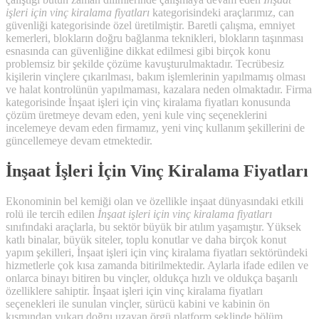
işleri için vinç kiralama fiyatları
kategorisindeki araçlarımız, can
güvenliği kategorisinde özel üretilmiştir. Baretli çalışma, emniyet
kemerleri, blokların doğru bağlanma teknikleri, blokların taşınması
esnasında can güvenliğine dikkat edilmesi gibi birçok konu
problemsiz bir şekilde çözüme kavuşturulmaktadır. Tecrübesiz
kişilerin vinçlere çıkarılması, bakım işlemlerinin yapılmamış olması
ve halat kontrolünün yapılmaması, kazalara neden olmaktadır. Firma
kategorisinde İnşaat işleri için vinç kiralama fiyatları konusunda
çözüm üretmeye devam eden, yeni kule vinç seçeneklerini
incelemeye devam eden firmamız, yeni vinç kullanım şekillerini de
güncellemeye devam etmektedir.
İnşaat İşleri İçin Vinç Kiralama Fiyatları
Ekonominin bel kemiği olan ve özellikle inşaat dünyasındaki etkili
rolü ile tercih edilen
İnşaat işleri için vinç kiralama fiyatları
sınıfındaki araçlarla, bu sektör büyük bir atılım yaşamıştır. Yüksek
katlı binalar, büyük siteler, toplu konutlar ve daha birçok konut
yapım şekilleri, İnşaat işleri için vinç kiralama fiyatları sektöründeki
hizmetlerle çok kısa zamanda bitirilmektedir. Aylarla ifade edilen ve
onlarca binayı bitiren bu vinçler, oldukça hızlı ve oldukça başarılı
özelliklere sahiptir. İnşaat işleri için vinç kiralama fiyatları
seçenekleri ile sunulan vinçler, sürücü kabini ve kabinin ön
kısmından yukarı doğru uzayan örgü platform şeklinde bölüm