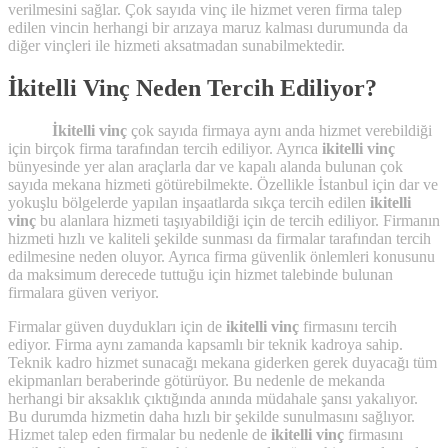
verilmesini sağlar. Çok sayıda vinç ile hizmet veren firma talep
edilen vincin herhangi bir arızaya maruz kalması durumunda da
diğer vinçleri ile hizmeti aksatmadan sunabilmektedir.
İkitelli Vinç Neden Tercih Ediliyor?
İkitelli vinç
çok sayıda firmaya aynı anda hizmet verebildiği
için birçok firma tarafından tercih ediliyor. Ayrıca
ikitelli vinç
bünyesinde yer alan araçlarla dar ve kapalı alanda bulunan çok
sayıda mekana hizmeti götürebilmekte. Özellikle İstanbul için dar ve
yokuşlu bölgelerde yapılan inşaatlarda sıkça tercih edilen
ikitelli
vinç
bu alanlara hizmeti taşıyabildiği için de tercih ediliyor. Firmanın
hizmeti hızlı ve kaliteli şekilde sunması da firmalar tarafından tercih
edilmesine neden oluyor. Ayrıca firma güvenlik önlemleri konusunu
da maksimum derecede tuttuğu için hizmet talebinde bulunan
firmalara güven veriyor.
Firmalar güven duydukları için de
ikitelli vinç
firmasını tercih
ediyor. Firma aynı zamanda kapsamlı bir teknik kadroya sahip.
Teknik kadro hizmet sunacağı mekana giderken gerek duyacağı tüm
ekipmanları beraberinde götürüyor. Bu nedenle de mekanda
herhangi bir aksaklık çıktığında anında müdahale şansı yakalıyor.
Bu durumda hizmetin daha hızlı bir şekilde sunulmasını sağlıyor.
Hizmet talep eden firmalar bu nedenle de
ikitelli vinç
firmasını