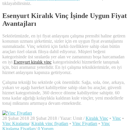
tıklayabilirsiniz.
Esenyurt Kiralık Vinç İşinde Uygun Fiyat
Avantajları
Sektörümüzde, en iyi fiyat anlayışını çalışma prensibi haline getiren
konunun uzmanı şirketimiz, sizler için en uygun fiyat avantajlarını
sunmaktadır. Vinç sektörü için farklı özelliklere sahip olan bütün
araçları özel olarak filoya dahil ediyoruz. Müşteri beğeni
kategorisinde üst sıralarda yer alan ve zamanınızı boşa harcamadan
en iyi
Esenyurt kiralık vinç
kategorisindeki hizmetlerle tanışmak
için, bizi aramanız yeterlidir. En iyi çalışma tekniklerimizle, en iyi
hizmet anlayışını kapınıza getiriyoruz.
Çalışma tekniği bu sektörde çok önemlidir. Sağa, sola, öne, arkaya,
yukarı ve aşağı hareket kabiliyetine sahip olan bu araçlar, güvenli
hizmet kategorisinde, 360 derece dönme kabiliyetine sahiptir. 60
tona kadar ağırlığı kolaylıkla kaldıran kule vinçler, yeni modellerle
tonaj miktarını artırmaya devam etmektedir.
28 Şubat 2018
28 Şubat 2018
/
Yazar:
Umit
/
Kiralık Vinç
•
Vinç
•
Vinç Kiralama
/
Kiralık vinç fiyatları
•
Vinç Fiyatları
•
Vinç
Kiralama Fiyatları
/
0 Yorum