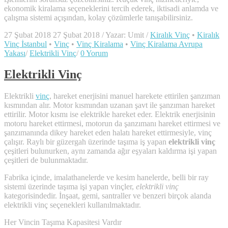
ekonomik kiralama seçeneklerini tercih ederek, iktisadi anlamda ve
çalışma sistemi açışından, kolay çözümlerle tanışabilirsiniz.
27 Şubat 2018
27 Şubat 2018
/
Yazar:
Umit
/
Kiralık Vinç
•
Kiralık
Vinç İstanbul
•
Vinç
•
Vinç Kiralama
•
Vinç Kiralama Avrupa
Yakası
/
Elektrikli Vinç
/
0 Yorum
Elektrikli Vinç
Elektrikli
vinç
, hareket enerjisini manuel harekete ettirilen şanzıman
kısmından alır. Motor kısmından uzanan şavt ile şanzıman hareket
ettirilir. Motor kısmı ise elektrikle hareket eder. Elektrik enerjisinin
motoru hareket ettirmesi, motorun da şanzımanı hareket ettirmesi ve
şanzımanında dikey hareket eden halatı hareket ettirmesiyle, vinç
çalışır. Raylı bir güzergah üzerinde taşıma iş yapan
elektrikli vinç
çeşitleri bulunurken, aynı zamanda ağır eşyaları kaldırma işi yapan
çeşitleri de bulunmaktadır.
Fabrika içinde, imalathanelerde ve kesim hanelerde, belli bir ray
sistemi üzerinde taşıma işi yapan vinçler,
elektrikli vinç
kategorisindedir. İnşaat, gemi, santraller ve benzeri birçok alanda
elektrikli vinç seçenekleri kullanılmaktadır.
Her Vincin Taşıma Kapasitesi Vardır