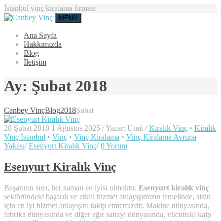
İstanbul vinç kiralama firması
MENÜ
Ana Sayfa
Hakkımızda
Blog
İletişim
Ay:
Şubat 2018
Canbey Vinç
Blog
2018
Şubat
28 Şubat 2018
1 Ağustos 2025
/
Yazar:
Umit
/
Kiralık Vinç
•
Kiralık
Vinç İstanbul
•
Vinç
•
Vinç Kiralama
•
Vinç Kiralama Avrupa
Yakası
/
Esenyurt Kiralık Vinç
/
0 Yorum
Esenyurt Kiralık Vinç
Başarının sırrı, her zaman en iyisi olmaktır.
Esenyurt kiralık vinç
sektöründeki başarılı ve etkili hizmet anlayışımızın temelinde, sizin
için en iyi hizmet anlayışını takip etmemizdir. Makine dünyasında,
fabrika dünyasında ve diğer ağır sanayi dünyasında, vücuttaki kalp