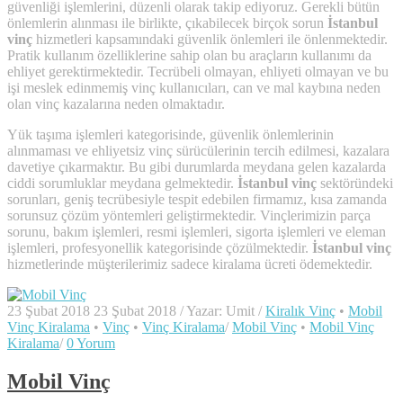
güvenliği işlemlerini, düzenli olarak takip ediyoruz. Gerekli bütün
önlemlerin alınması ile birlikte, çıkabilecek birçok sorun
İstanbul
vinç
hizmetleri kapsamındaki güvenlik önlemleri ile önlenmektedir.
Pratik kullanım özelliklerine sahip olan bu araçların kullanımı da
ehliyet gerektirmektedir. Tecrübeli olmayan, ehliyeti olmayan ve bu
işi meslek edinmemiş vinç kullanıcıları, can ve mal kaybına neden
olan vinç kazalarına neden olmaktadır.
Yük taşıma işlemleri kategorisinde, güvenlik önlemlerinin
alınmaması ve ehliyetsiz vinç sürücülerinin tercih edilmesi, kazalara
davetiye çıkarmaktır. Bu gibi durumlarda meydana gelen kazalarda
ciddi sorumluklar meydana gelmektedir.
İstanbul vinç
sektöründeki
sorunları, geniş tecrübesiyle tespit edebilen firmamız, kısa zamanda
sorunsuz çözüm yöntemleri geliştirmektedir. Vinçlerimizin parça
sorunu, bakım işlemleri, resmi işlemleri, sigorta işlemleri ve eleman
işlemleri, profesyonellik kategorisinde çözülmektedir.
İstanbul vinç
hizmetlerinde müşterilerimiz sadece kiralama ücreti ödemektedir.
23 Şubat 2018
23 Şubat 2018
/
Yazar:
Umit
/
Kiralık Vinç
•
Mobil
Vinç Kiralama
•
Vinç
•
Vinç Kiralama
/
Mobil Vinç
•
Mobil Vinç
Kiralama
/
0 Yorum
Mobil Vinç