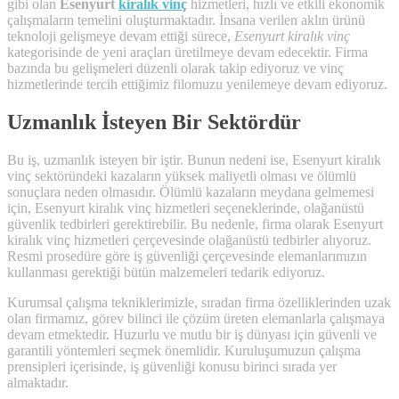
gibi olan
Esenyurt
kiralık vinç
hizmetleri, hızlı ve etkili ekonomik
çalışmaların temelini oluşturmaktadır. İnsana verilen aklın ürünü
teknoloji gelişmeye devam ettiği sürece,
Esenyurt kiralık vinç
kategorisinde de yeni araçları üretilmeye devam edecektir. Firma
bazında bu gelişmeleri düzenli olarak takip ediyoruz ve vinç
hizmetlerinde tercih ettiğimiz filomuzu yenilemeye devam ediyoruz.
Uzmanlık İsteyen Bir Sektördür
Bu iş, uzmanlık isteyen bir iştir. Bunun nedeni ise, Esenyurt kiralık
vinç sektöründeki kazaların yüksek maliyetli olması ve ölümlü
sonuçlara neden olmasıdır. Ölümlü kazaların meydana gelmemesi
için, Esenyurt kiralık vinç hizmetleri seçeneklerinde, olağanüstü
güvenlik tedbirleri gerektirebilir. Bu nedenle, firma olarak Esenyurt
kiralık vinç hizmetleri çerçevesinde olağanüstü tedbirler alıyoruz.
Resmi prosedüre göre iş güvenliği çerçevesinde elemanlarımızın
kullanması gerektiği bütün malzemeleri tedarik ediyoruz.
Kurumsal çalışma tekniklerimizle, sıradan firma özelliklerinden uzak
olan firmamız, görev bilinci ile çözüm üreten elemanlarla çalışmaya
devam etmektedir. Huzurlu ve mutlu bir iş dünyası için güvenli ve
garantili yöntemleri seçmek önemlidir. Kuruluşumuzun çalışma
prensipleri içerisinde, iş güvenliği konusu birinci sırada yer
almaktadır.