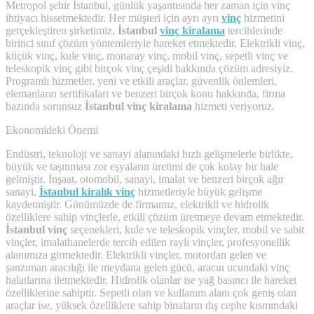
Metropol şehir İstanbul, günlük yaşantısında her zaman için vinç
ihtiyacı hissetmektedir. Her müşteri için ayrı ayrı
vinç
hizmetini
gerçekleştiren şirketimiz,
İstanbul
vinç kiralama
tercihlerinde
birinci sınıf çözüm yöntemleriyle hareket etmektedir. Elektrikli vinç,
küçük vinç, kule vinç, monaray vinç, mobil vinç, sepetli vinç ve
teleskopik vinç gibi birçok vinç çeşidi hakkında çözüm adresiyiz.
Programlı hizmetler, yeni ve etkili araçlar, güvenlik önlemleri,
elemanların sertifikaları ve benzeri birçok konu hakkında, firma
bazında sorunsuz
İstanbul vinç kiralama
hizmeti veriyoruz.
Ekonomideki Önemi
Endüstri, teknoloji ve sanayi alanındaki hızlı gelişmelerle birlikte,
büyük ve taşınması zor eşyaların üretimi de çok kolay bir hale
gelmiştir. İnşaat, otomobil, sanayi, imalat ve benzeri birçok ağır
sanayi,
İstanbul kiralık vinç
hizmetleriyle büyük gelişme
kaydetmiştir. Günümüzde de firmamız, elektrikli ve hidrolik
özelliklere sahip vinçlerle, etkili çözüm üretmeye devam etmektedir.
İstanbul vinç
seçenekleri, kule ve teleskopik vinçler, mobil ve sabit
vinçler, imalathanelerde tercih edilen raylı vinçler, profesyonellik
alanımıza girmektedir. Elektrikli vinçler, motordan gelen ve
şanzıman aracılığı ile meydana gelen gücü, aracın ucundaki vinç
halatlarına iletmektedir. Hidrolik olanlar ise yağ basıncı ile hareket
özelliklerine sahiptir. Sepetli olan ve kullanım alanı çok geniş olan
araçlar ise, yüksek özelliklere sahip binaların dış cephe kısmındaki