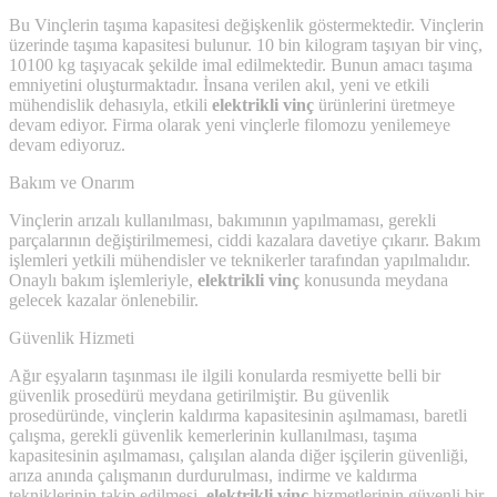
Bu Vinçlerin taşıma kapasitesi değişkenlik göstermektedir. Vinçlerin
üzerinde taşıma kapasitesi bulunur. 10 bin kilogram taşıyan bir vinç,
10100 kg taşıyacak şekilde imal edilmektedir. Bunun amacı taşıma
emniyetini oluşturmaktadır. İnsana verilen akıl, yeni ve etkili
mühendislik dehasıyla, etkili
elektrikli vinç
ürünlerini üretmeye
devam ediyor. Firma olarak yeni vinçlerle filomozu yenilemeye
devam ediyoruz.
Bakım ve Onarım
Vinçlerin arızalı kullanılması, bakımının yapılmaması, gerekli
parçalarının değiştirilmemesi, ciddi kazalara davetiye çıkarır. Bakım
işlemleri yetkili mühendisler ve teknikerler tarafından yapılmalıdır.
Onaylı bakım işlemleriyle,
elektrikli vinç
konusunda meydana
gelecek kazalar önlenebilir.
Güvenlik Hizmeti
Ağır eşyaların taşınması ile ilgili konularda resmiyette belli bir
güvenlik prosedürü meydana getirilmiştir. Bu güvenlik
prosedüründe, vinçlerin kaldırma kapasitesinin aşılmaması, baretli
çalışma, gerekli güvenlik kemerlerinin kullanılması, taşıma
kapasitesinin aşılmaması, çalışılan alanda diğer işçilerin güvenliği,
arıza anında çalışmanın durdurulması, indirme ve kaldırma
tekniklerinin takip edilmesi,
elektrikli vinç
hizmetlerinin güvenli bir