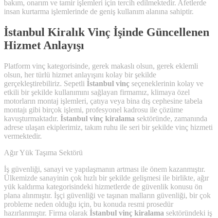
bakım, onarım ve tamir işlemleri için tercih edilmektedir. Afetlerde
insan kurtarma işlemlerinde de geniş kullanım alanına sahiptir.
İstanbul Kiralık Vinç İşinde Güncellenen
Hizmet Anlayışı
Platform vinç kategorisinde, gerek makaslı olsun, gerek eklemli
olsun, her türlü hizmet anlayışını kolay bir şekilde
gerçekleştirebiliriz. Sepetli
İstanbul vinç
seçeneklerinin kolay ve
etkili bir şekilde kullanımını sağlayan firmamız, klimaya özel
motorların montaj işlemleri, çatıya veya bina dış cephesine tabela
montajı gibi birçok işlemi, profesyonel kadrosu ile çözüme
kavuşturmaktadır.
İstanbul vinç kiralama
sektöründe, zamanında
adrese ulaşan ekiplerimiz, takım ruhu ile seri bir şekilde vinç hizmeti
vermektedir.
Ağır Yük Taşıma Sektörü
İş güvenliği, sanayi ve yapılaşmanın artması ile önem kazanmıştır.
Ülkemizde sanayinin çok hızlı bir şekilde gelişmesi ile birlikte, ağır
yük kaldırma kategorisindeki hizmetlerde de güvenlik konusu ön
plana alınmıştır. İşçi güvenliği ve taşınan malların güvenliği, bir çok
probleme neden olduğu için, bu konuda resmi prosedür
hazırlanmıştır. Firma olarak
İstanbul vinç kiralama
sektöründeki iş