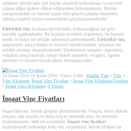
edilmesi, büyük işler için küçük vinçlerin kullanılması ve çevrede
çalışan diğer işçilere dikkat edilmemesi bulunmaktadır. Hizmet
kategorisindeki en önemli unsur olan güncel çalışma teknikleri,
oldukça kaliteli çözüm yöntemlerini gerçekleştirmektedir.
Elektrikli vinç
kiralama işlemlerinde, kullanacağınız işe göre
hazırlık yapılmaktadır. Bu konuda tecrübeli ekiplerimiz bu hizmeti
pratik ve kolay bir şekilde adresinize getirmektedir.
Elektrikli vinç
araçlarında, parça temini ve benzeri önemli konular, sorunsuz bir
şekilde çözüme ulaştırılmaktadır. Elemanların maaşları, sigortaları,
vinçlerin parça masrafı, sanayi bakım işlemleri, vergileri, sigorta
işlemleri ve benzeri birçok işlem, firmamıza aittir.
24 Şubat 2018
24 Şubat 2018
/
Yazar:
Umit
/
Kiralık Vinç
•
Vinç
•
Vinç Kiralama
/
İnşaat Vinç Fiyatları
•
İnşaat Vinç Kiralama Fiyatları
•
İnşaat Vinci Kiralama
/
0 Yorum
İnşaat Vinç Fiyatları
İnşaat dünyası, büyük gelişme göstermektedir. Vinçler, beton dökme
araçları, şap araçları ve daha birçok otomatik araç, bu sektörün
hızlanmasında ciddi rol oynamıştır.
İnşaat vinç fiyatları
hizmetlerinde kullanılan kule vinç seçenekleri, büyük blokları bir