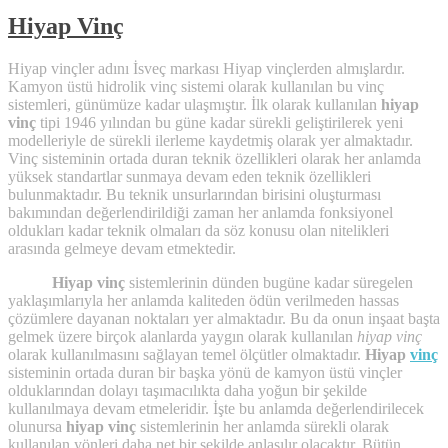
Hiyap Vinç
Hiyap vinçler adını İsveç markası Hiyap vinçlerden almışlardır.
Kamyon üstü hidrolik vinç sistemi olarak kullanılan bu vinç
sistemleri, günümüze kadar ulaşmıştır. İlk olarak kullanılan
hiyap
vinç
tipi 1946 yılından bu güne kadar sürekli geliştirilerek yeni
modelleriyle de sürekli ilerleme kaydetmiş olarak yer almaktadır.
Vinç sisteminin ortada duran teknik özellikleri olarak her anlamda
yüksek standartlar sunmaya devam eden teknik özellikleri
bulunmaktadır. Bu teknik unsurlarından birisini oluşturması
bakımından değerlendirildiği zaman her anlamda fonksiyonel
oldukları kadar teknik olmaları da söz konusu olan nitelikleri
arasında gelmeye devam etmektedir.
Hiyap vinç
sistemlerinin dünden bugüne kadar süregelen
yaklaşımlarıyla her anlamda kaliteden ödün verilmeden hassas
çözümlere dayanan noktaları yer almaktadır. Bu da onun inşaat başta
gelmek üzere birçok alanlarda yaygın olarak kullanılan
hiyap vinç
olarak kullanılmasını sağlayan temel ölçütler olmaktadır.
Hiyap
vinç
sisteminin ortada duran bir başka yönü de kamyon üstü vinçler
olduklarından dolayı taşımacılıkta daha yoğun bir şekilde
kullanılmaya devam etmeleridir. İşte bu anlamda değerlendirilecek
olunursa
hiyap vinç
sistemlerinin her anlamda sürekli olarak
kullanılan yönleri daha net bir şekilde anlaşılır olacaktır. Bütün