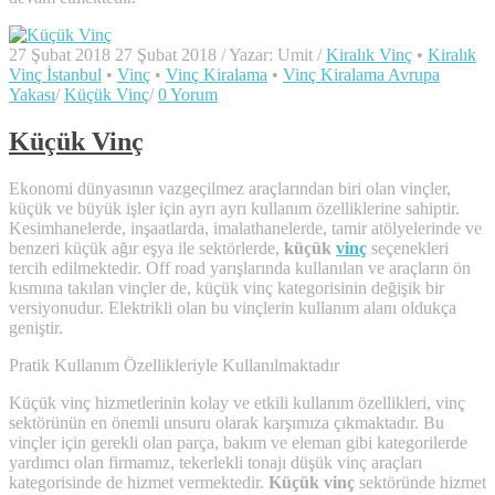
27 Şubat 2018
27 Şubat 2018
/
Yazar:
Umit
/
Kiralık Vinç
•
Kiralık
Vinç İstanbul
•
Vinç
•
Vinç Kiralama
•
Vinç Kiralama Avrupa
Yakası
/
Küçük Vinç
/
0 Yorum
Küçük Vinç
Ekonomi dünyasının vazgeçilmez araçlarından biri olan vinçler,
küçük ve büyük işler için ayrı ayrı kullanım özelliklerine sahiptir.
Kesimhanelerde, inşaatlarda, imalathanelerde, tamir atölyelerinde ve
benzeri küçük ağır eşya ile sektörlerde,
küçük
vinç
seçenekleri
tercih edilmektedir. Off road yarışlarında kullanılan ve araçların ön
kısmına takılan vinçler de, küçük vinç kategorisinin değişik bir
versiyonudur. Elektrikli olan bu vinçlerin kullanım alanı oldukça
geniştir.
Pratik Kullanım Özellikleriyle Kullanılmaktadır
Küçük vinç hizmetlerinin kolay ve etkili kullanım özellikleri, vinç
sektörünün en önemli unsuru olarak karşımıza çıkmaktadır. Bu
vinçler için gerekli olan parça, bakım ve eleman gibi kategorilerde
yardımcı olan firmamız, tekerlekli tonajı düşük vinç araçları
kategorisinde de hizmet vermektedir.
Küçük vinç
sektöründe hizmet