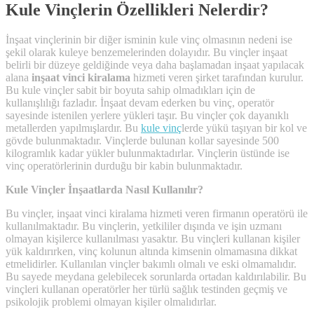
Kule Vinçlerin Özellikleri Nelerdir?
İnşaat vinçlerinin bir diğer isminin kule vinç olmasının nedeni ise
şekil olarak kuleye benzemelerinden dolayıdır. Bu vinçler inşaat
belirli bir düzeye geldiğinde veya daha başlamadan inşaat yapılacak
alana
inşaat vinci kiralama
hizmeti veren şirket tarafından kurulur.
Bu kule vinçler sabit bir boyuta sahip olmadıkları için de
kullanışlılığı fazladır. İnşaat devam ederken bu vinç, operatör
sayesinde istenilen yerlere yükleri taşır. Bu vinçler çok dayanıklı
metallerden yapılmışlardır. Bu
kule vinç
lerde yükü taşıyan bir kol ve
gövde bulunmaktadır. Vinçlerde bulunan kollar sayesinde 500
kilogramlık kadar yükler bulunmaktadırlar. Vinçlerin üstünde ise
vinç operatörlerinin durduğu bir kabin bulunmaktadır.
Kule Vinçler İnşaatlarda Nasıl Kullanılır?
Bu vinçler, inşaat vinci kiralama hizmeti veren firmanın operatörü ile
kullanılmaktadır. Bu vinçlerin, yetkililer dışında ve işin uzmanı
olmayan kişilerce kullanılması yasaktır. Bu vinçleri kullanan kişiler
yük kaldırırken, vinç kolunun altında kimsenin olmamasına dikkat
etmelidirler. Kullanılan vinçler bakımlı olmalı ve eski olmamalıdır.
Bu sayede meydana gelebilecek sorunlarda ortadan kaldırılabilir. Bu
vinçleri kullanan operatörler her türlü sağlık testinden geçmiş ve
psikolojik problemi olmayan kişiler olmalıdırlar.