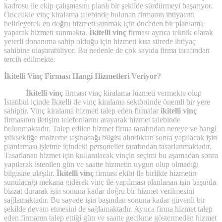
kadrosu ile ekip çalışmasını planlı bir şekilde sürdürmeyi başarıyor.
Öncelikle vinç kiralama talebinde bulunan firmanın ihtiyacını
belirleyerek en doğru hizmeti sunmak için önceden bir planlama
yaparak hizmeti sunmakta.
İkitelli vinç
firması ayrıca teknik olarak
yeterli donanıma sahip olduğu için hizmeti kısa sürede ihtiyaç
sahibine ulaştırabiliyor. Bu nedenle de çok sayıda firma tarafından
tercih edilmekte.
İkitelli Vinç Firması Hangi Hizmetleri Veriyor?
İkitelli vinç
firması vinç kiralama hizmeti vermekte olup
İstanbul içinde İkitelli de vinç kiralama sektöründe önemli bir yere
sahiptir. Vinç kiralama hizmeti talep eden firmalar
ikitelli vinç
firmasının iletişim telefonlarını arayarak hizmet talebinde
bulunmaktadır. Talep edilen hizmet firma tarafından nereye ve hangi
yüksekliğe malzeme taşınacağı bilgisi alındıktan sonra yapılacak işin
planlaması işletme içindeki personeller tarafından tasarlanmaktadır.
Tasarlanan hizmet için kullanılacak vinçin seçimi bu aşamadan sonra
yapılarak istenilen gün ve saatte hizmetin uygun olup olmadığı
bilgisine ulaşılır.
İkitelli vinç
firması ekibi ile birlikte hizmetin
sunulacağı mekana giderek vinç ile yapılması planlanan işin başında
bizzat durarak işin sonuna kadar doğru bir hizmet verilmesini
sağlamaktadır. Bu sayede işin başından sonuna kadar güvenli bir
şekilde devam etmesini de sağlamaktadır. Ayrıca firma hizmet talep
eden firmanın talep ettiği gün ve saatte gecikme göstermeden hizmet