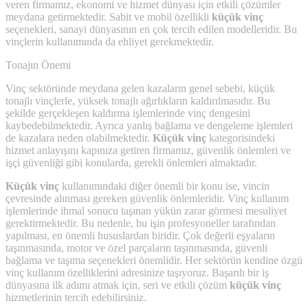
veren firmamız, ekonomi ve hizmet dünyası için etkili çözümler
meydana getirmektedir. Sabit ve mobil özellikli
küçük vinç
seçenekleri, sanayi dünyasının en çok tercih edilen modelleridir. Bu
vinçlerin kullanımında da ehliyet gerekmektedir.
Tonajın Önemi
Vinç sektöründe meydana gelen kazaların genel sebebi, küçük
tonajlı vinçlerle, yüksek tonajlı ağırlıkların kaldırılmasıdır. Bu
şekilde gerçekleşen kaldırma işlemlerinde vinç dengesini
kaybedebilmektedir. Ayrıca yanlış bağlama ve dengeleme işlemleri
de kazalara neden olabilmektedir.
Küçük vinç
kategorisindeki
hizmet anlayışını kapınıza getiren firmamız, güvenlik önlemleri ve
işçi güvenliği gibi konularda, gerekli önlemleri almaktadır.
Küçük vinç
kullanımındaki diğer önemli bir konu ise, vincin
çevresinde alınması gereken güvenlik önlemleridir. Vinç kullanım
işlemlerinde ihmal sonucu taşınan yükün zarar görmesi mesuliyet
gerektirmektedir. Bu nedenle, bu işin profesyoneller tarafından
yapılması, en önemli hususlardan biridir. Çok değerli eşyaların
taşınmasında, motor ve özel parçaların taşınmasında, güvenli
bağlama ve taşıma seçenekleri önemlidir. Her sektörün kendine özgü
vinç kullanım özelliklerini adresinize taşıyoruz. Başarılı bir iş
dünyasına ilk adımı atmak için, seri ve etkili çözüm
küçük vinç
hizmetlerinin tercih edebilirsiniz.