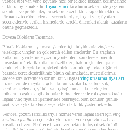
yapboz gibi yan yana koyarak hızlı bir şekilde inşaatın gelişmesinde
ciddi rol oynamaktadır.
İnşaat vinci
kiralama
sektöründe yaşanan
sıkıntılar ve problemler, bu sektörde özellikle takip edilmektedir.
Firmamız tecrübeli eleman seçenekleriyle, İnşaat vinç fiyatları
seçenekleriyle verilen hizmetlerde gerekli önlemleri alarak, kazaların
önüne geçmektedir.
Devasa Blokların Taşınması
Büyük blokların taşınması işlemleri için büyük kule vinçler ve
teleskopik vinçler, en çok tercih edilen araçlardır. Bu araçların
kullanımı işlemlerinde çözüm yöntemleri, son derece önemli
hususlardır. Teknik kullanım özellikleri, bakım işlemleri, parça
temini gibi birçok konu, şirketimizin sorumluluğundadır. Şirket
bazında gerçekleştirdiğimiz bütün çalışmalarda, müşterilerimiz
sadece kira ücretinden sorumludur.
İnşaat
vinç kiralama fiyatları
hizmetlerinde meydana gelen bütün kazalarda, tedbirsizlik,
tecrübesiz eleman, yükün yanlış bağlanması, kule vinç tonaj
miktarının aşılması gibi konular birinci derecede rol oynamaktadır.
İnşaat vinç fiyatları işlemlerinde belirleyici olan konular, günlük,
saatlik ve aylık kiralama seçenekleri farklılık göstermektedir.
Sektörel çözüm farklılıklarıyla hizmet veren İnşaat işleri için
vinç
kiralama fiyatları
seçenekleriyle hizmet veren şirketimiz, hava
koşulları el verdiği sürece hizmet vermektedir. İnşaat sektörünün
çalıştığı bütün zaman dilimlerinde çalışmaya devam eden
İnşaat