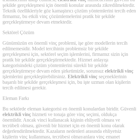
şekilde gerçekleşmesi için önemli konular arasında zikredilmektedir.
Teknik özellikleriyle göz kamaştırıcı çözüm yöntemlerini tercih eden
firmamız, bu etkili vinç çözümlemelerini pratik bir şekilde
gerçekleştirmeye devam etmektedir.
Sektörel Çözüm
Günümüzün en önemli vinç problemi, işe göre modellerin tercih
edilmemesidir. Model tercihinin problemsiz bir şekilde
gerçekleşmesi için, sektörel seçim işlemlerini, firmamız sizin için
pratik bir şekilde gerçekleştirmektedir. Hizmet anlayışı
kategorisindeki çözüm yöntemlerini sürekli bir şekilde
gerçekleştirmeye devam eden şirketimizle, sorunsuz
elektrikli vinç
işlemlerini gerçekleştirebilirsiniz.
Elektrikli vinç
seçeneklerinin
başarılı bir şekilde gerçekleşmesi için, bu işte uzman olan kişilerin
tercih edilmesi gerekir.
Eleman Farkı
Bu sektörde eleman kategorisi en önemli konulardan biridir. Güvenli
elektrikli vinç
hizmeti ve tonaja göre vinç seçimi, oldukça
önemlidir. Ancak vinci kullanacak kişinin ehliyetli olması ve
tecrübeli olması, güvenli bir hizmet için en önemli konu olarak
değerlendirilmektedir. Kazaların nedenleri arasında ehliyetsiz
kişilerin vinç kullanması, tecrübesi olmayanlara vinç emanet