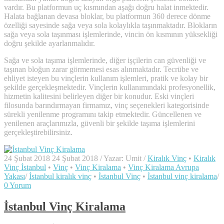
vardır. Bu platformun uç kısmından aşağı doğru halat inmektedir.
Halata bağlanan devasa bloklar, bu platformun 360 derece dönme
özelliği sayesinde sağa veya sola kolaylıkla taşınmaktadır. Blokların
sağa veya sola taşınması işlemlerinde, vincin ön kısmının yüksekliği
doğru şekilde ayarlanmalıdır.
Sağa ve sola taşıma işlemlerinde, diğer işçilerin can güvenliği ve
taşınan bloğun zarar görmemesi esas alınmaktadır. Tecrübe ve
ehliyet isteyen bu vinçlerin kullanım işlemleri, pratik ve kolay bir
şekilde gerçekleşmektedir. Vinçlerin kullanımındaki profesyonellik,
hizmetin kalitesini belirleyen diğer bir konudur. Eski vinçleri
filosunda barındırmayan firmamız, vinç seçenekleri kategorisinde
sürekli yenilenme programını takip etmektedir. Güncellenen ve
yenilenen araçlarımızla, güvenli bir şekilde taşıma işlemlerini
gerçekleştirebilirsiniz.
24 Şubat 2018
24 Şubat 2018
/
Yazar:
Umit
/
Kiralık Vinç
•
Kiralık
Vinç İstanbul
•
Vinç
•
Vinç Kiralama
•
Vinç Kiralama Avrupa
Yakası
/
İstanbul kiralık vinç
•
İstanbul Vinç
•
İstanbul vinç kiralama
/
0 Yorum
İstanbul Vinç Kiralama