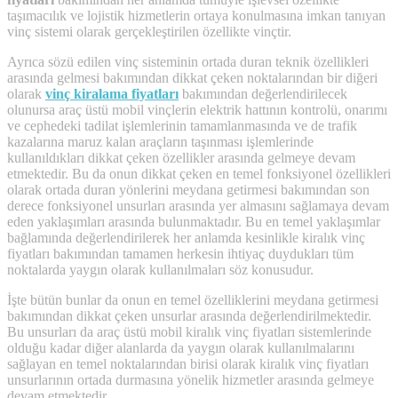
taşımacılık ve lojistik hizmetlerin ortaya konulmasına imkan tanıyan
vinç sistemi olarak gerçekleştirilen özellikte vinçtir.
Ayrıca sözü edilen vinç sisteminin ortada duran teknik özellikleri
arasında gelmesi bakımından dikkat çeken noktalarından bir diğeri
olarak
vinç kiralama fiyatları
bakımından değerlendirilecek
olunursa araç üstü mobil vinçlerin elektrik hattının kontrolü, onarımı
ve cephedeki tadilat işlemlerinin tamamlanmasında ve de trafik
kazalarına maruz kalan araçların taşınması işlemlerinde
kullanıldıkları dikkat çeken özellikler arasında gelmeye devam
etmektedir. Bu da onun dikkat çeken en temel fonksiyonel özellikleri
olarak ortada duran yönlerini meydana getirmesi bakımından son
derece fonksiyonel unsurları arasında yer almasını sağlamaya devam
eden yaklaşımları arasında bulunmaktadır. Bu en temel yaklaşımlar
bağlamında değerlendirilerek her anlamda kesinlikle kiralık vinç
fiyatları bakımından tamamen herkesin ihtiyaç duydukları tüm
noktalarda yaygın olarak kullanılmaları söz konusudur.
İşte bütün bunlar da onun en temel özelliklerini meydana getirmesi
bakımından dikkat çeken unsurlar arasında değerlendirilmektedir.
Bu unsurları da araç üstü mobil kiralık vinç fiyatları sistemlerinde
olduğu kadar diğer alanlarda da yaygın olarak kullanılmalarını
sağlayan en temel noktalarından birisi olarak kiralık vinç fiyatları
unsurlarının ortada durmasına yönelik hizmetler arasında gelmeye
devam etmektedir.