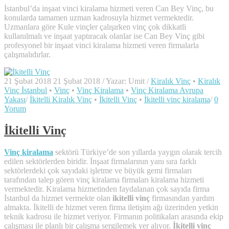
İstanbul’da inşaat vinci kiralama hizmeti veren Can Bey Vinç, bu
konularda tamamen uzman kadrosuyla hizmet vermektedir.
Uzmanlara göre Kule vinçler çalışırken vinç çok dikkatli
kullanılmalı ve inşaat yaptıracak olanlar ise Can Bey Vinç gibi
profesyonel bir inşaat vinci kiralama hizmeti veren firmalarla
çalışmalıdırlar.
21 Şubat 2018
21 Şubat 2018
/
Yazar:
Umit
/
Kiralık Vinç
•
Kiralık
Vinç İstanbul
•
Vinç
•
Vinç Kiralama
•
Vinç Kiralama Avrupa
Yakası
/
İkitelli Kiralık Vinç
•
İkitelli Vinç
•
İkitelli vinç kiralama
/
0
Yorum
İkitelli Vinç
Vinç kiralama
sektörü Türkiye’de son yıllarda yaygın olarak tercih
edilen sektörlerden biridir. İnşaat firmalarının yanı sıra farklı
sektörlerdeki çok sayıdaki işletme ve büyük gemi firmaları
tarafından talep gören vinç kiralama firmaları kiralama hizmeti
vermektedir. Kiralama hizmetinden faydalanan çok sayıda firma
İstanbul da hizmet vermekte olan
ikitelli vinç
firmasından yardım
almakta. İkitelli de hizmet veren firma iletişim ağı üzerinden yetkin
teknik kadrosu ile hizmet veriyor. Firmanın politikaları arasında ekip
çalışması ile planlı bir çalışma sergilemek yer alıyor.
İkitelli vinç