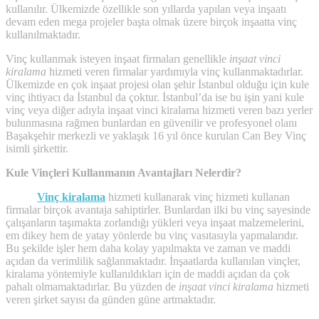
kullanılır. Ülkemizde özellikle son yıllarda yapılan veya inşaatı
devam eden mega projeler başta olmak üzere birçok inşaatta vinç
kullanılmaktadır.
Vinç kullanmak isteyen inşaat firmaları genellikle
inşaat vinci
kiralama
hizmeti veren firmalar yardımıyla vinç kullanmaktadırlar.
Ülkemizde en çok inşaat projesi olan şehir İstanbul olduğu için kule
vinç ihtiyacı da İstanbul da çoktur. İstanbul’da ise bu işin yani kule
vinç veya diğer adıyla inşaat vinci kiralama hizmeti veren bazı yerler
bulunmasına rağmen bunlardan en güvenilir ve profesyonel olanı
Başakşehir merkezli ve yaklaşık 16 yıl önce kurulan Can Bey Vinç
isimli şirkettir.
Kule Vinçleri Kullanmanın Avantajları Nelerdir?
Vinç kiralama
hizmeti kullanarak vinç hizmeti kullanan
firmalar birçok avantaja sahiptirler. Bunlardan ilki bu vinç sayesinde
çalışanların taşımakta zorlandığı yükleri veya inşaat malzemelerini,
em dikey hem de yatay yönlerde bu vinç vasıtasıyla yapmalarıdır.
Bu şekilde işler hem daha kolay yapılmakta ve zaman ve maddi
açıdan da verimlilik sağlanmaktadır. İnşaatlarda kullanılan vinçler,
kiralama yöntemiyle kullanıldıkları için de maddi açıdan da çok
pahalı olmamaktadırlar. Bu yüzden de
inşaat vinci kiralama
hizmeti
veren şirket sayısı da günden güne artmaktadır.