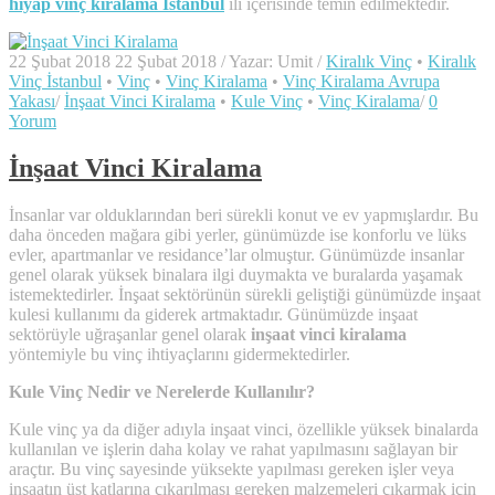
hiyap vinç kiralama İstanbul
ili içerisinde temin edilmektedir.
22 Şubat 2018
22 Şubat 2018
/
Yazar:
Umit
/
Kiralık Vinç
•
Kiralık
Vinç İstanbul
•
Vinç
•
Vinç Kiralama
•
Vinç Kiralama Avrupa
Yakası
/
İnşaat Vinci Kiralama
•
Kule Vinç
•
Vinç Kiralama
/
0
Yorum
İnşaat Vinci Kiralama
İnsanlar var olduklarından beri sürekli konut ve ev yapmışlardır. Bu
daha önceden mağara gibi yerler, günümüzde ise konforlu ve lüks
evler, apartmanlar ve residance’lar olmuştur. Günümüzde insanlar
genel olarak yüksek binalara ilgi duymakta ve buralarda yaşamak
istemektedirler. İnşaat sektörünün sürekli geliştiği günümüzde inşaat
kulesi kullanımı da giderek artmaktadır. Günümüzde inşaat
sektörüyle uğraşanlar genel olarak
inşaat vinci kiralama
yöntemiyle bu vinç ihtiyaçlarını gidermektedirler.
Kule Vinç Nedir ve Nerelerde Kullanılır?
Kule vinç ya da diğer adıyla inşaat vinci, özellikle yüksek binalarda
kullanılan ve işlerin daha kolay ve rahat yapılmasını sağlayan bir
araçtır. Bu vinç sayesinde yüksekte yapılması gereken işler veya
inşaatın üst katlarına çıkarılması gereken malzemeleri çıkarmak için