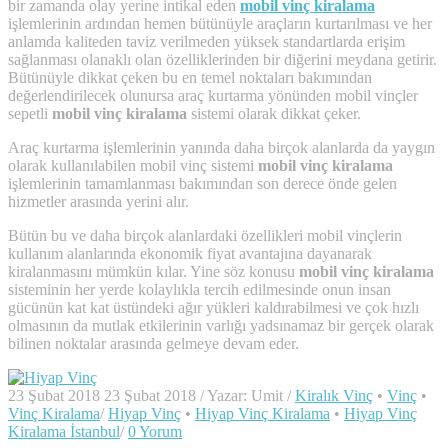
bir zamanda olay yerine intikal eden
mobil vinç kiralama
işlemlerinin ardından hemen bütünüyle araçların kurtarılması ve her
anlamda kaliteden taviz verilmeden yüksek standartlarda erişim
sağlanması olanaklı olan özelliklerinden bir diğerini meydana getirir.
Bütünüyle dikkat çeken bu en temel noktaları bakımından
değerlendirilecek olunursa araç kurtarma yönünden mobil vinçler
sepetli
mobil vinç kiralama
sistemi olarak dikkat çeker.
Araç kurtarma işlemlerinin yanında daha birçok alanlarda da yaygın
olarak kullanılabilen mobil vinç sistemi
mobil vinç kiralama
işlemlerinin tamamlanması bakımından son derece önde gelen
hizmetler arasında yerini alır.
Bütün bu ve daha birçok alanlardaki özellikleri mobil vinçlerin
kullanım alanlarında ekonomik fiyat avantajına dayanarak
kiralanmasını mümkün kılar. Yine söz konusu
mobil vinç kiralama
sisteminin her yerde kolaylıkla tercih edilmesinde onun insan
gücünün kat kat üstündeki ağır yükleri kaldırabilmesi ve çok hızlı
olmasının da mutlak etkilerinin varlığı yadsınamaz bir gerçek olarak
bilinen noktalar arasında gelmeye devam eder.
23 Şubat 2018
23 Şubat 2018
/
Yazar:
Umit
/
Kiralık Vinç
•
Vinç
•
Vinç Kiralama
/
Hiyap Vinç
•
Hiyap Vinç Kiralama
•
Hiyap Vinç
Kiralama İstanbul
/
0 Yorum