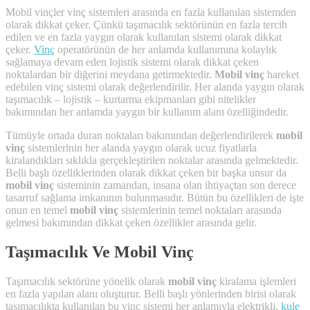
Mobil vinçler vinç sistemleri arasında en fazla kullanılan sistemden
olarak dikkat çeker. Çünkü taşımacılık sektörünün en fazla tercih
edilen ve en fazla yaygın olarak kullanılan sistemi olarak dikkat
çeker.
Vinç
operatörünün de her anlamda kullanımına kolaylık
sağlamaya devam eden lojistik sistemi olarak dikkat çeken
noktalardan bir diğerini meydana getirmektedir.
Mobil vinç
hareket
edebilen vinç sistemi olarak değerlendirilir. Her alanda yaygın olarak
taşımacılık – lojistik – kurtarma ekipmanları gibi nitelikler
bakımından her anlamda yaygın bir kullanım alanı özelliğindedir.
Tümüyle ortada duran noktaları bakımından değerlendirilerek
mobil
vinç
sistemlerinin her alanda yaygın olarak ucuz fiyatlarla
kiralandıkları sıklıkla gerçekleştirilen noktalar arasında gelmektedir.
Belli başlı özelliklerinden olarak dikkat çeken bir başka unsur da
mobil vinç
sisteminin zamandan, insana olan ihtiyaçtan son derece
tasarruf sağlama imkanının bulunmasıdır. Bütün bu özellikleri de işte
onun en temel
mobil vinç
sistemlerinin temel noktaları arasında
gelmesi bakımından dikkat çeken özellikler arasında gelir.
Taşımacılık Ve Mobil Vinç
Taşımacılık sektörüne yönelik olarak
mobil vinç
kiralama işlemleri
en fazla yapılan alanı oluşturur. Belli başlı yönlerinden birisi olarak
taşımacılıkta kullanılan bu vinç sistemi her anlamıyla elektrikli,
kule