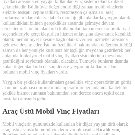
fiyatları arasında en yaygın kullanılan vinç sistemi olarak dikkat
çekmektedir. Bütünüyle değerlendirildiği zaman mobil vinçlerin
elektrik tesisatı, cephe tadilatı, restorasyon çalışmaları, araç
kurtarma, reklamcılık ve tabela montajı gibi alanlarda yaygın olarak
kullanıldıkları bilinen gerçeklikler arasında gelmeye devam
etmektedir. Tüm bu alanlarda kullanımları tamamen ekonomik fiyat
seçenekleriyle gerçekleştirilen hizmet anlayışına dayanarak karşılıklı
olarak memnuniyet ilkesine bağlı olarak verilen hizmetler arasında
gelmeye devam eder. İşte bu özellikleri bakımından değerlendirildiği
zaman da her yönüyle kusursuz bir işçiliğin meydana getirilerek her
anlamda fonksiyonel mobil vinç fiyatları sistemlerinin meydana
getirildiğini söylemek olanaklı olacaktır. Tümüyle bunların dışında
kalan diğer alanlarda da son derece yaygın bir kullanım alanı
bulunan mobil vinç fiyatları vardır.
Yaygın bir şekilde kullanılmaları genellikle vinç operatörünün görüş
alanının azalması durumlarında operatörün her anlamda kaliteli bir
şekilde hizmet sunması bakımından son derece önem teşkil eden
unsurları arasında gelir.
Araç Üstü Mobil Vinç Fiyatları
Mobil vinçlerin günümüzde kullanılan bir diğer yaygın türü olarak
araç üstü asansörlü mobil vinçlerin var olmasıdır.
Kiralık vinç
fiyatları
bakımından her anlamda tümüyle işlevsel özellikte