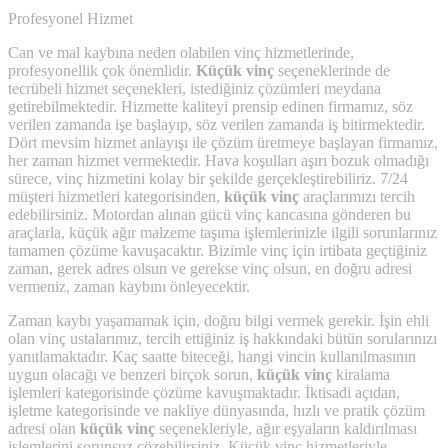
Profesyonel Hizmet
Can ve mal kaybına neden olabilen vinç hizmetlerinde,
profesyonellik çok önemlidir.
Küçük vinç
seçeneklerinde de
tecrübeli hizmet seçenekleri, istediğiniz çözümleri meydana
getirebilmektedir. Hizmette kaliteyi prensip edinen firmamız, söz
verilen zamanda işe başlayıp, söz verilen zamanda iş bitirmektedir.
Dört mevsim hizmet anlayışı ile çözüm üretmeye başlayan firmamız,
her zaman hizmet vermektedir. Hava koşulları aşırı bozuk olmadığı
sürece, vinç hizmetini kolay bir şekilde gerçekleştirebiliriz. 7/24
müşteri hizmetleri kategorisinden,
küçük vinç
araçlarımızı tercih
edebilirsiniz. Motordan alınan gücü vinç kancasına gönderen bu
araçlarla, küçük ağır malzeme taşıma işlemlerinizle ilgili sorunlarınız
tamamen çözüme kavuşacaktır. Bizimle vinç için irtibata geçtiğiniz
zaman, gerek adres olsun ve gerekse vinç olsun, en doğru adresi
vermeniz, zaman kaybını önleyecektir.
Zaman kaybı yaşamamak için, doğru bilgi vermek gerekir. İşin ehli
olan vinç ustalarımız, tercih ettiğiniz iş hakkındaki bütün sorularınızı
yanıtlamaktadır. Kaç saatte biteceği, hangi vincin kullanılmasının
uygun olacağı ve benzeri birçok sorun,
küçük vinç
kiralama
işlemleri kategorisinde çözüme kavuşmaktadır. İktisadi açıdan,
işletme kategorisinde ve nakliye dünyasında, hızlı ve pratik çözüm
adresi olan
küçük vinç
seçenekleriyle, ağır eşyaların kaldırılması
işlemlerini sorunsuz çözebilirsiniz. Küçük vinç hizmetleriyle,