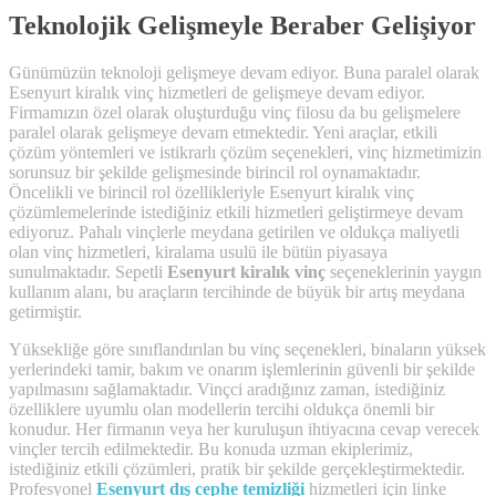
Teknolojik Gelişmeyle Beraber Gelişiyor
Günümüzün teknoloji gelişmeye devam ediyor. Buna paralel olarak
Esenyurt kiralık vinç hizmetleri de gelişmeye devam ediyor.
Firmamızın özel olarak oluşturduğu vinç filosu da bu gelişmelere
paralel olarak gelişmeye devam etmektedir. Yeni araçlar, etkili
çözüm yöntemleri ve istikrarlı çözüm seçenekleri, vinç hizmetimizin
sorunsuz bir şekilde gelişmesinde birincil rol oynamaktadır.
Öncelikli ve birincil rol özellikleriyle Esenyurt kiralık vinç
çözümlemelerinde istediğiniz etkili hizmetleri geliştirmeye devam
ediyoruz. Pahalı vinçlerle meydana getirilen ve oldukça maliyetli
olan vinç hizmetleri, kiralama usulü ile bütün piyasaya
sunulmaktadır. Sepetli
Esenyurt kiralık vinç
seçeneklerinin yaygın
kullanım alanı, bu araçların tercihinde de büyük bir artış meydana
getirmiştir.
Yüksekliğe göre sınıflandırılan bu vinç seçenekleri, binaların yüksek
yerlerindeki tamir, bakım ve onarım işlemlerinin güvenli bir şekilde
yapılmasını sağlamaktadır. Vinçci aradığınız zaman, istediğiniz
özelliklere uyumlu olan modellerin tercihi oldukça önemli bir
konudur. Her firmanın veya her kuruluşun ihtiyacına cevap verecek
vinçler tercih edilmektedir. Bu konuda uzman ekiplerimiz,
istediğiniz etkili çözümleri, pratik bir şekilde gerçekleştirmektedir.
Profesyonel
Esenyurt dış cephe temizliği
hizmetleri için linke